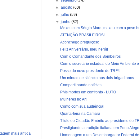
►
setembro
(74)
►
agosto
(60)
►
julho
(59)
▼
junho
(82)
Mexeu com Sérgio Moro, mexeu com o povo bra
ATENÇÃO BRASILEIROS!
Aconchego preguiçoso
Feliz Aniversário, meu herói!
Com o Comandante dos Bombeiros
Com o secretário estadual do Meio Ambiente e I
Posse do novo presidente do TRF4
Um minuto de silêncio aos dois brigadianos
Compartilhando notícias
PMs mortos em confronto - LUTO
Mulheres no Ar!
Conto com sua audiência!
Quarta-feira na Câmara
Título de Cidadão Emérito ao presidente do TR
Prestigiando a tradição italiana em Porto Alegr
tagem mais antiga
Homenagem a um Desembargador Federal de 