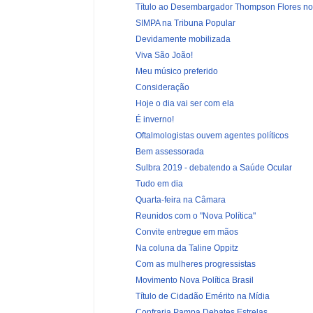
Título ao Desembargador Thompson Flores nos 
SIMPA na Tribuna Popular
Devidamente mobilizada
Viva São João!
Meu músico preferido
Consideração
Hoje o dia vai ser com ela
É inverno!
Oftalmologistas ouvem agentes políticos
Bem assessorada
Sulbra 2019 - debatendo a Saúde Ocular
Tudo em dia
Quarta-feira na Câmara
Reunidos com o "Nova Política"
Convite entregue em mãos
Na coluna da Taline Oppitz
Com as mulheres progressistas
Movimento Nova Política Brasil
Título de Cidadão Emérito na Mídia
Confraria Pampa Debates Estrelas