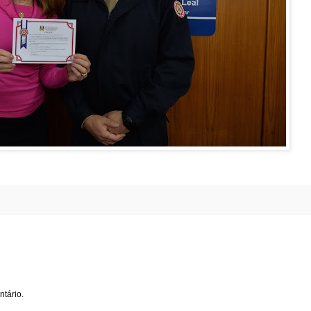
tário.