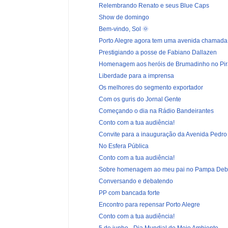
Relembrando Renato e seus Blue Caps
Show de domingo
Bem-vindo, Sol 🌞
Porto Alegre agora tem uma avenida chamada 
Prestigiando a posse de Fabiano Dallazen
Homenagem aos heróis de Brumadinho no Pira
Liberdade para a imprensa
Os melhores do segmento exportador
Com os guris do Jornal Gente
Começando o dia na Rádio Bandeirantes
Conto com a tua audiência!
Convite para a inauguração da Avenida Pedro 
No Esfera Pública
Conto com a tua audiência!
Sobre homenagem ao meu pai no Pampa Deb
Conversando e debatendo
PP com bancada forte
Encontro para repensar Porto Alegre
Conto com a tua audiência!
5 de junho - Dia Mundial do Meio Ambiente