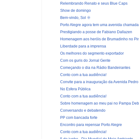
Relembrando Renato e seus Blue Caps
Show de domingo
Bem-vindo, Sol 🌞
Porto Alegre agora tem uma avenida chamada 
Prestigiando a posse de Fabiano Dallazen
Homenagem aos heróis de Brumadinho no Pira
Liberdade para a imprensa
Os melhores do segmento exportador
Com os guris do Jornal Gente
Começando o dia na Rádio Bandeirantes
Conto com a tua audiência!
Convite para a inauguração da Avenida Pedro 
No Esfera Pública
Conto com a tua audiência!
Sobre homenagem ao meu pai no Pampa Deb
Conversando e debatendo
PP com bancada forte
Encontro para repensar Porto Alegre
Conto com a tua audiência!
5 de junho - Dia Mundial do Meio Ambiente