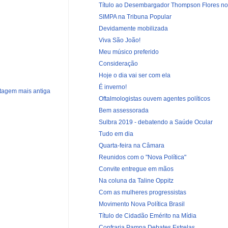
Título ao Desembargador Thompson Flores nos 
SIMPA na Tribuna Popular
Devidamente mobilizada
Viva São João!
Meu músico preferido
Consideração
Hoje o dia vai ser com ela
É inverno!
tagem mais antiga
Oftalmologistas ouvem agentes políticos
Bem assessorada
Sulbra 2019 - debatendo a Saúde Ocular
Tudo em dia
Quarta-feira na Câmara
Reunidos com o "Nova Política"
Convite entregue em mãos
Na coluna da Taline Oppitz
Com as mulheres progressistas
Movimento Nova Política Brasil
Título de Cidadão Emérito na Mídia
Confraria Pampa Debates Estrelas