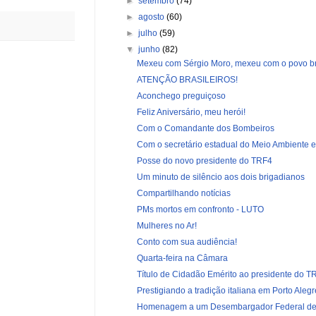
►
setembro
(74)
►
agosto
(60)
►
julho
(59)
▼
junho
(82)
Mexeu com Sérgio Moro, mexeu com o povo bra
ATENÇÃO BRASILEIROS!
Aconchego preguiçoso
Feliz Aniversário, meu herói!
Com o Comandante dos Bombeiros
Com o secretário estadual do Meio Ambiente e I
Posse do novo presidente do TRF4
Um minuto de silêncio aos dois brigadianos
Compartilhando notícias
PMs mortos em confronto - LUTO
Mulheres no Ar!
Conto com sua audiência!
Quarta-feira na Câmara
Título de Cidadão Emérito ao presidente do TR
Prestigiando a tradição italiana em Porto Alegr
Homenagem a um Desembargador Federal de 