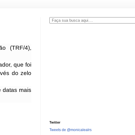
ão (TRF/4),
dor, que foi
avés do zelo
 datas mais
Twitter
Tweets de @monicalealrs