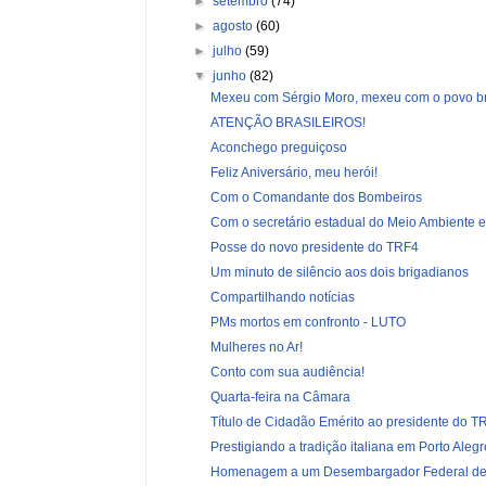
►
setembro
(74)
►
agosto
(60)
►
julho
(59)
▼
junho
(82)
Mexeu com Sérgio Moro, mexeu com o povo bra
ATENÇÃO BRASILEIROS!
Aconchego preguiçoso
Feliz Aniversário, meu herói!
Com o Comandante dos Bombeiros
Com o secretário estadual do Meio Ambiente e I
Posse do novo presidente do TRF4
Um minuto de silêncio aos dois brigadianos
Compartilhando notícias
PMs mortos em confronto - LUTO
Mulheres no Ar!
Conto com sua audiência!
Quarta-feira na Câmara
Título de Cidadão Emérito ao presidente do TR
Prestigiando a tradição italiana em Porto Alegr
Homenagem a um Desembargador Federal de 