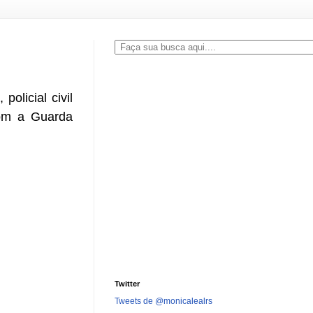
olicial civil
com a Guarda
Twitter
Tweets de @monicalealrs