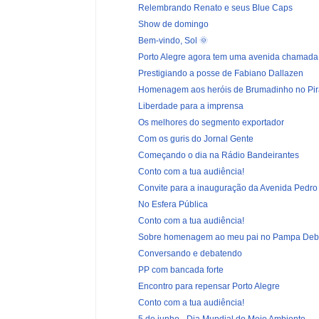
Relembrando Renato e seus Blue Caps
Show de domingo
Bem-vindo, Sol 🌞
Porto Alegre agora tem uma avenida chamada 
Prestigiando a posse de Fabiano Dallazen
Homenagem aos heróis de Brumadinho no Pira
Liberdade para a imprensa
Os melhores do segmento exportador
Com os guris do Jornal Gente
Começando o dia na Rádio Bandeirantes
Conto com a tua audiência!
Convite para a inauguração da Avenida Pedro 
No Esfera Pública
Conto com a tua audiência!
Sobre homenagem ao meu pai no Pampa Deb
Conversando e debatendo
PP com bancada forte
Encontro para repensar Porto Alegre
Conto com a tua audiência!
5 de junho - Dia Mundial do Meio Ambiente