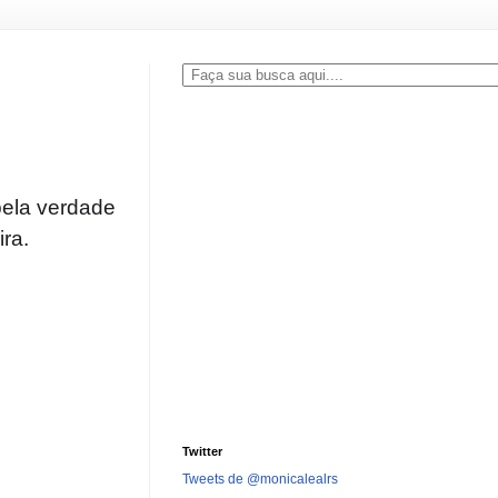
pela verdade
ra.
Twitter
Tweets de @monicalealrs