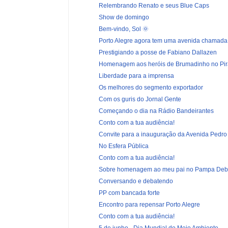
Relembrando Renato e seus Blue Caps
Show de domingo
Bem-vindo, Sol 🌞
Porto Alegre agora tem uma avenida chamada 
Prestigiando a posse de Fabiano Dallazen
Homenagem aos heróis de Brumadinho no Pira
Liberdade para a imprensa
Os melhores do segmento exportador
Com os guris do Jornal Gente
Começando o dia na Rádio Bandeirantes
Conto com a tua audiência!
Convite para a inauguração da Avenida Pedro 
No Esfera Pública
Conto com a tua audiência!
Sobre homenagem ao meu pai no Pampa Deb
Conversando e debatendo
PP com bancada forte
Encontro para repensar Porto Alegre
Conto com a tua audiência!
5 de junho - Dia Mundial do Meio Ambiente