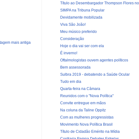
Título ao Desembargador Thompson Flores nos 
SIMPA na Tribuna Popular
Devidamente mobilizada
Viva São João!
Meu músico preferido
Consideração
tagem mais antiga
Hoje o dia vai ser com ela
É inverno!
Oftalmologistas ouvem agentes políticos
Bem assessorada
Sulbra 2019 - debatendo a Saúde Ocular
Tudo em dia
Quarta-feira na Câmara
Reunidos com o "Nova Política"
Convite entregue em mãos
Na coluna da Taline Oppitz
Com as mulheres progressistas
Movimento Nova Política Brasil
Título de Cidadão Emérito na Mídia
Confraria Pampa Debates Estrelas