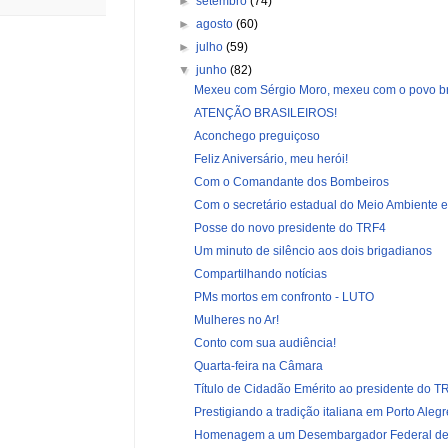
►
setembro
(74)
►
agosto
(60)
►
julho
(59)
▼
junho
(82)
Mexeu com Sérgio Moro, mexeu com o povo bra
ATENÇÃO BRASILEIROS!
Aconchego preguiçoso
Feliz Aniversário, meu herói!
Com o Comandante dos Bombeiros
Com o secretário estadual do Meio Ambiente e I
Posse do novo presidente do TRF4
Um minuto de silêncio aos dois brigadianos
Compartilhando notícias
PMs mortos em confronto - LUTO
Mulheres no Ar!
Conto com sua audiência!
Quarta-feira na Câmara
Título de Cidadão Emérito ao presidente do TR
Prestigiando a tradição italiana em Porto Alegr
Homenagem a um Desembargador Federal de 