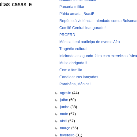
itas casas e
Parceria militar
Pátria amada, Brasil!
Repúdio à violência - atentado contra Bolsona
Comitê Central inaugurado!
PROERD
Mônica Leal participa de evento Afro
Tragédia cultural
Iniciando a segunda-feira com exercícios físic
Muito obrigada!!!
Com a família
Candidaturas lançadas
Parabéns, Mônica!
►
agosto
(44)
►
julho
(50)
►
junho
(38)
►
maio
(57)
►
abril
(57)
►
março
(56)
►
fevereiro
(31)