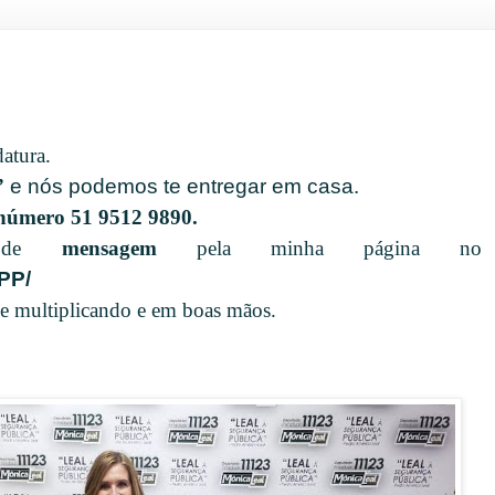
atura.
”
e nós podemos te entregar em casa.
 número 51 9512 9890.
és de
mensagem
pela minha página 
PP/
 se multiplicando e em boas mãos.