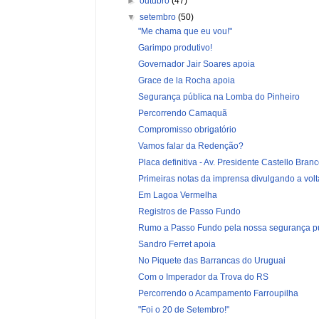
►
outubro
(47)
▼
setembro
(50)
"Me chama que eu vou!"
Garimpo produtivo!
Governador Jair Soares apoia
Grace de la Rocha apoia
Segurança pública na Lomba do Pinheiro
Percorrendo Camaquã
Compromisso obrigatório
Vamos falar da Redenção?
Placa definitiva - Av. Presidente Castello Bran
Primeiras notas da imprensa divulgando a volta
Em Lagoa Vermelha
Registros de Passo Fundo
Rumo a Passo Fundo pela nossa segurança p
Sandro Ferret apoia
No Piquete das Barrancas do Uruguai
Com o Imperador da Trova do RS
Percorrendo o Acampamento Farroupilha
"Foi o 20 de Setembro!"