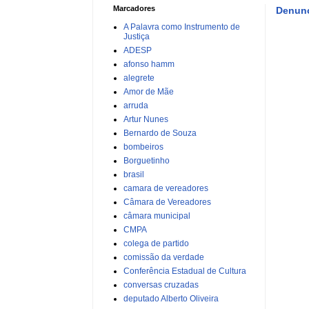
Marcadores
Denunc
A Palavra como Instrumento de
Justiça
ADESP
afonso hamm
alegrete
Amor de Mãe
arruda
Artur Nunes
Bernardo de Souza
bombeiros
Borguetinho
brasil
camara de vereadores
Câmara de Vereadores
câmara municipal
CMPA
colega de partido
comissão da verdade
Conferência Estadual de Cultura
conversas cruzadas
deputado Alberto Oliveira