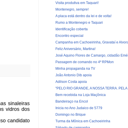
Visita produtiva em Taquari!
Montenegro, sempre!
A placa está dentro da lei e de volta!
Rumo a Montenegro e Taquari
Identificação coberta
Encontro especial
Campanha em Cachoeirinha, Gravataí e Alvor
Feliz Aniversário, Martina!
José Aquino Flores de Camargo, cidadão Emérit
Passagem de comando no 4º RPMon
Minha propaganda na TV
João Antonio Dib apoia
Adilson Costa apoia
"PELO RIO GRANDE, A NOSSA TERRA. PELA FA
Bem recebida na Loja Maçônica
Bandeiraço na Encol
s sinaleiras
Inicia no Ano Judaico de 5779
s vidros dos
Domingo no Brique
sso candidato
Turma da Mônica em Cachoeirinha
Sábado de campanha