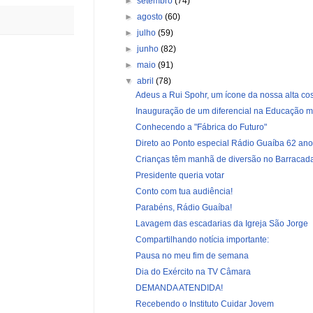
►
setembro
(74)
►
agosto
(60)
►
julho
(59)
►
junho
(82)
►
maio
(91)
▼
abril
(78)
Adeus a Rui Spohr, um ícone da nossa alta co
Inauguração de um diferencial na Educação m
Conhecendo a "Fábrica do Futuro"
Direto ao Ponto especial Rádio Guaíba 62 an
Crianças têm manhã de diversão no Barracad
Presidente queria votar
Conto com tua audiência!
Parabéns, Rádio Guaíba!
Lavagem das escadarias da Igreja São Jorge
Compartilhando notícia importante:
Pausa no meu fim de semana
Dia do Exército na TV Câmara
DEMANDA ATENDIDA!
Recebendo o Instituto Cuidar Jovem