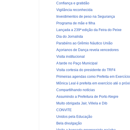
Confiança e gratidão
Vigilância reconhecida
Investimentos de peso na Segurança
Programa de mãe e filha
Lançada a 239ª edição da Feira do Peixe
Dia do Jornalista
Parabéns ao Grêmio Náutico União
Açorianos de Dança revela vencedores
Visita institucional
A tarde no Paço Municipal
Visita cortesia do presidente do TRF4
Primeiras agendas como Prefeita em Exercício
Mônica Leal é prefeita em exercício até o próxi
Compartilhando notícias
Assumindo a Prefeitura de Porto Alegre
Muito obrigada Jair, Villela e Dib
CONVITE
Unidos pela Educação
Bela divulgação
Visita a bancada progressista gaúcha