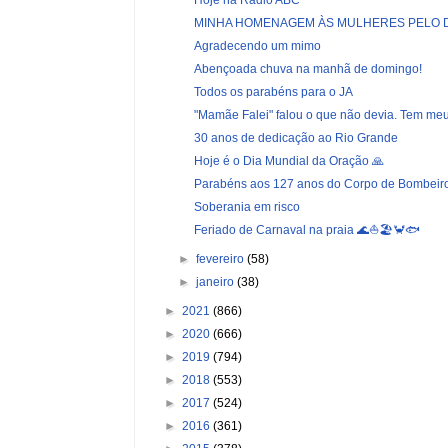
MINHA HOMENAGEM ÀS MULHERES PELO DI
Agradecendo um mimo
Abençoada chuva na manhã de domingo!
Todos os parabéns para o JA
"Mamãe Falei" falou o que não devia. Tem me
30 anos de dedicação ao Rio Grande
Hoje é o Dia Mundial da Oração 🙏
Parabéns aos 127 anos do Corpo de Bombeiros
Soberania em risco
Feriado de Carnaval na praia 🌊⛵️🏖🦀🐟
►
fevereiro
(58)
►
janeiro
(38)
►
2021
(866)
►
2020
(666)
►
2019
(794)
►
2018
(553)
►
2017
(524)
►
2016
(361)