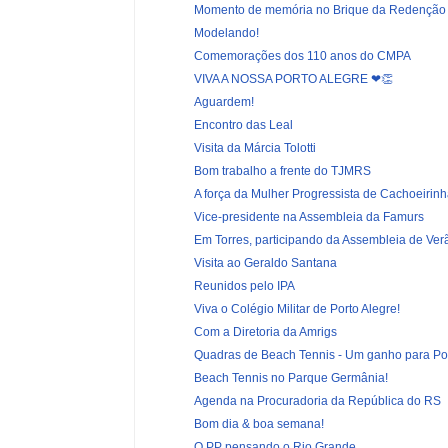
Momento de memória no Brique da Redenção
Modelando!
Comemorações dos 110 anos do CMPA
VIVA A NOSSA PORTO ALEGRE ❤👏
Aguardem!
Encontro das Leal
Visita da Márcia Tolotti
Bom trabalho a frente do TJMRS
A força da Mulher Progressista de Cachoeirin
Vice-presidente na Assembleia da Famurs
Em Torres, participando da Assembleia de Verã
Visita ao Geraldo Santana
Reunidos pelo IPA
Viva o Colégio Militar de Porto Alegre!
Com a Diretoria da Amrigs
Quadras de Beach Tennis - Um ganho para Por
Beach Tennis no Parque Germânia!
Agenda na Procuradoria da República do RS
Bom dia & boa semana!
O PP pensando o Rio Grande