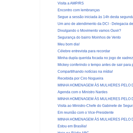
Visita a AMP/RS
Encontro com lembranças
Segue a sessão iniciada às 14h desta segunda
Um ano de atendimento da DCI - Delegacia de
Divulgando o Movimento vamos Ouvir?
Segurança do bairro Moinhos de Vento
Meu bom dia!
Célebre entrevista para recordar
Minha dupla querida focada no jogo de xadrez
Mickey conferindo o tempo antes de sair para
Compartilhando notícias na mídia!
Recebida por Ciro Nogueira
MINHA HOMENAGEM ÀS MULHERES PELO DI
Agenda com o Ministro Nardes
MINHA HOMENAGEM ÀS MULHERES PELO DI
Visita ao Ministro-Chefe do Gabinete de Segura
Em reunião com o Vice-Presidente
MINHA HOMENAGEM ÀS MULHERES PELO DI
Estou em Brasília!
Hoje na Rádio ABC