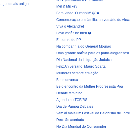
tagem mais antiga
Mel & Mickey
Bem-vindo, Outono!🍂 🍃.🍁
Comemoração em família: aniversário do Alex
Viva o Alexandre!
Levo vocês no meu ❤️
Encontro do PP
Na companhia do General Mourão
Uma grande notícia para os porto-alegrenses!
Dia Nacional da Imigração Judaica
Feliz Aniversário, Mauro Sparta
Mulheres sempre em ação!
Boa conversa
Belo encontro da Mulher Progressista Poa
Debate feminino
Agenda no TCE/RS
Dia de Pampa Debates
Vem aí mais um Festival de Balonisno de Torr
Decisão acertada
No Dia Mundial do Consumidor