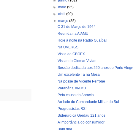
►
junho
(101)
►
maio
(95)
►
abril
(90)
▼
março
(85)
O 31 de Março de 1964
Reunida na AIAMU
Hoje à noite na Rádio Guaíba!
Na UVERGS
Visita ao GBOEX
Visitando Otomar Vivian
Sessão dedicada aos 250 anos de Porto Alegr
Um excelente Tá na Mesa
Na posse de Vicente Perrone
Parabéns, AIAMU
Pela causa da Apraxia
Ao lado do Comandante Militar do Sul
Progressistas RS!
Siderúrgica Gerdau 121 anos!
A importância do consumidor
Bom dia!