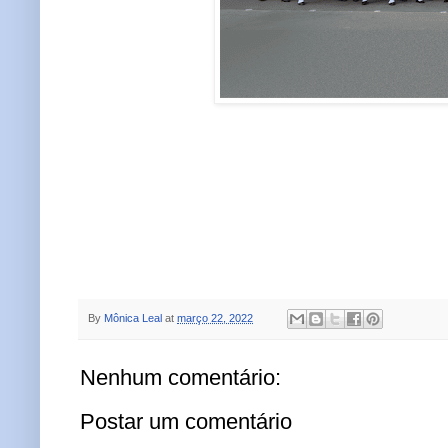
By
Mônica Leal
at
março 22, 2022
Nenhum comentário:
Postar um comentário