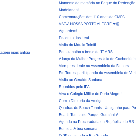
Momento de memória no Brique da Redenção
Modelando!
Comemorações dos 110 anos do CMPA
VIVA A NOSSA PORTO ALEGRE ❤👏
Aguardem!
Encontro das Leal
Visita da Márcia Tolotti
Bom trabalho a frente do TJMRS
tagem mais antiga
A força da Mulher Progressista de Cachoeirin
Vice-presidente na Assembleia da Famurs
Em Torres, participando da Assembleia de Verã
Visita ao Geraldo Santana
Reunidos pelo IPA
Viva o Colégio Militar de Porto Alegre!
Com a Diretoria da Amrigs
Quadras de Beach Tennis - Um ganho para Por
Beach Tennis no Parque Germânia!
Agenda na Procuradoria da República do RS
Bom dia & boa semana!
O PP pensando o Rio Grande