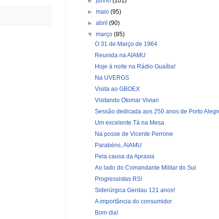
►
junho
(101)
►
maio
(95)
►
abril
(90)
▼
março
(85)
O 31 de Março de 1964
Reunida na AIAMU
Hoje à noite na Rádio Guaíba!
Na UVERGS
Visita ao GBOEX
Visitando Otomar Vivian
Sessão dedicada aos 250 anos de Porto Alegr
Um excelente Tá na Mesa
Na posse de Vicente Perrone
Parabéns, AIAMU
Pela causa da Apraxia
Ao lado do Comandante Militar do Sul
Progressistas RS!
Siderúrgica Gerdau 121 anos!
A importância do consumidor
Bom dia!