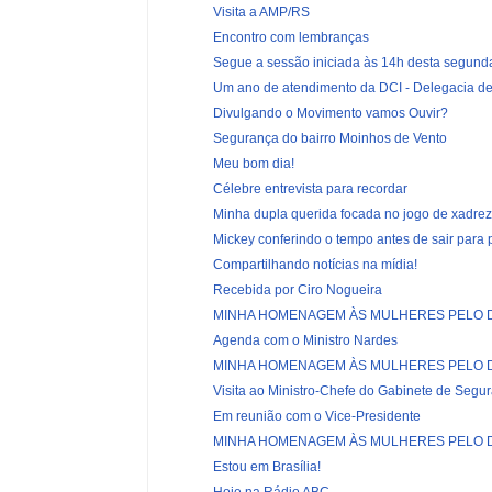
Visita a AMP/RS
Encontro com lembranças
Segue a sessão iniciada às 14h desta segunda
Um ano de atendimento da DCI - Delegacia de
Divulgando o Movimento vamos Ouvir?
Segurança do bairro Moinhos de Vento
Meu bom dia!
Célebre entrevista para recordar
Minha dupla querida focada no jogo de xadrez
Mickey conferindo o tempo antes de sair para
Compartilhando notícias na mídia!
Recebida por Ciro Nogueira
MINHA HOMENAGEM ÀS MULHERES PELO DI
Agenda com o Ministro Nardes
MINHA HOMENAGEM ÀS MULHERES PELO DI
Visita ao Ministro-Chefe do Gabinete de Segura
Em reunião com o Vice-Presidente
MINHA HOMENAGEM ÀS MULHERES PELO DI
Estou em Brasília!
Hoje na Rádio ABC