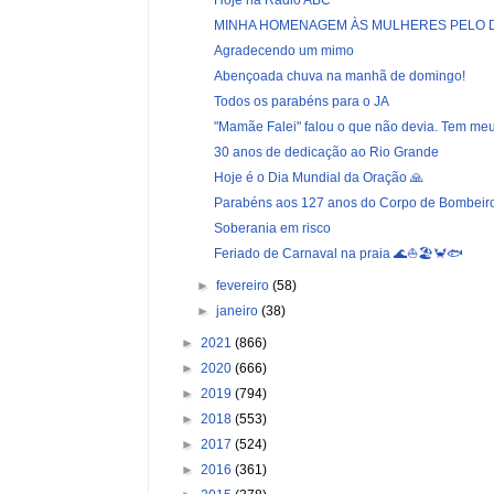
MINHA HOMENAGEM ÀS MULHERES PELO DI
Agradecendo um mimo
Abençoada chuva na manhã de domingo!
Todos os parabéns para o JA
"Mamãe Falei" falou o que não devia. Tem me
30 anos de dedicação ao Rio Grande
Hoje é o Dia Mundial da Oração 🙏
Parabéns aos 127 anos do Corpo de Bombeiros
Soberania em risco
Feriado de Carnaval na praia 🌊⛵️🏖🦀🐟
►
fevereiro
(58)
►
janeiro
(38)
►
2021
(866)
►
2020
(666)
►
2019
(794)
►
2018
(553)
►
2017
(524)
►
2016
(361)