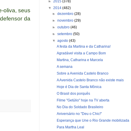
►
2015
(378)
▼
2014
(482)
-oliva, seus
►
dezembro
(28)
 defensor da
►
novembro
(29)
►
outubro
(46)
►
setembro
(50)
▼
agosto
(43)
A festa da Martina e da Catharina!
Agradável visita a Campo Bom
Martina, Catharina e Marcela
A semana
Sobre a Avenida Castelo Branco
A Avenida Castelo Branco não existe mais
Hoje é Dia de Santa Mônica
O Brasil dos porquês
Filme "Getúlio" hoje na TV aberta
No Dia do Soldado Brasileiro
Aniversário no "Deu o Chic!"
Esperança que Une o Rio Grande mobilizada
Para Martha Leal