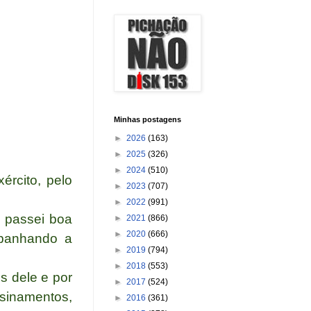
Minhas postagens
►
2026
(163)
►
2025
(326)
►
2024
(510)
rcito, pelo
►
2023
(707)
►
2022
(991)
e passei boa
►
2021
(866)
►
2020
(666)
mpanhando a
►
2019
(794)
►
2018
(553)
és dele e por
►
2017
(524)
nsinamentos,
►
2016
(361)