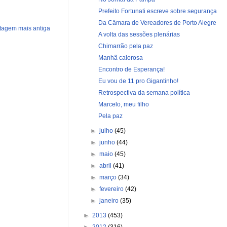
Prefeito Fortunati escreve sobre segurança
Da Câmara de Vereadores de Porto Alegre
tagem mais antiga
A volta das sessões plenárias
Chimarrão pela paz
Manhã calorosa
Encontro de Esperança!
Eu vou de 11 pro Gigantinho!
Retrospectiva da semana política
Marcelo, meu filho
Pela paz
►
julho
(45)
►
junho
(44)
►
maio
(45)
►
abril
(41)
►
março
(34)
►
fevereiro
(42)
►
janeiro
(35)
►
2013
(453)
►
2012
(316)