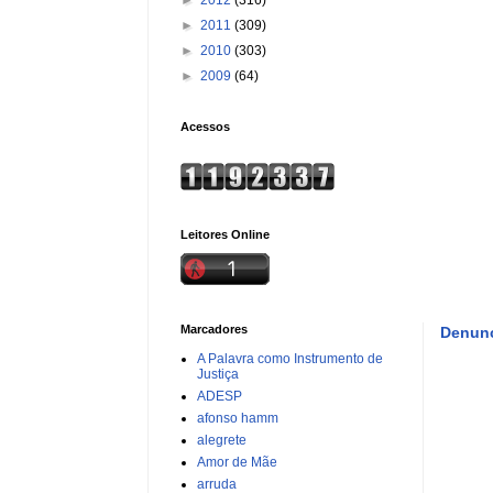
►
2011
(309)
►
2010
(303)
►
2009
(64)
Acessos
Leitores Online
Marcadores
Denunc
A Palavra como Instrumento de
Justiça
ADESP
afonso hamm
alegrete
Amor de Mãe
arruda