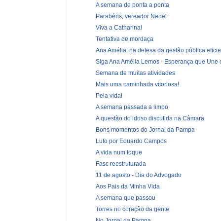
A semana de ponta a ponta
Parabéns, vereador Nedel
Viva a Catharina!
Tentativa de mordaça
Ana Amélia: na defesa da gestão pública efici
Siga Ana Amélia Lemos - Esperança que Une o 
Semana de muitas atividades
Mais uma caminhada vitoriosa!
Pela vida!
A semana passada a limpo
A questão do idoso discutida na Câmara
Bons momentos do Jornal da Pampa
Luto por Eduardo Campos
A vida num toque
Fasc reestruturada
11 de agosto - Dia do Advogado
Aos Pais da Minha Vida
A semana que passou
Torres no coração da gente
No Jornal da Pampa