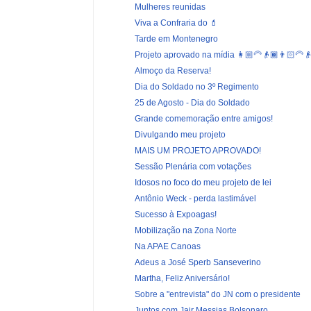
Mulheres reunidas
Viva a Confraria do 💄
Tarde em Montenegro
Projeto aprovado na mídia 👩🏼‍🦳👴🏾👨🏻‍🦳
Almoço da Reserva!
Dia do Soldado no 3º Regimento
25 de Agosto - Dia do Soldado
Grande comemoração entre amigos!
Divulgando meu projeto
MAIS UM PROJETO APROVADO!
Sessão Plenária com votações
Idosos no foco do meu projeto de lei
Antônio Weck - perda lastimável
Sucesso à Expoagas!
Mobilização na Zona Norte
Na APAE Canoas
Adeus a José Sperb Sanseverino
Martha, Feliz Aniversário!
Sobre a "entrevista" do JN com o presidente
Juntos com Jair Messias Bolsonaro