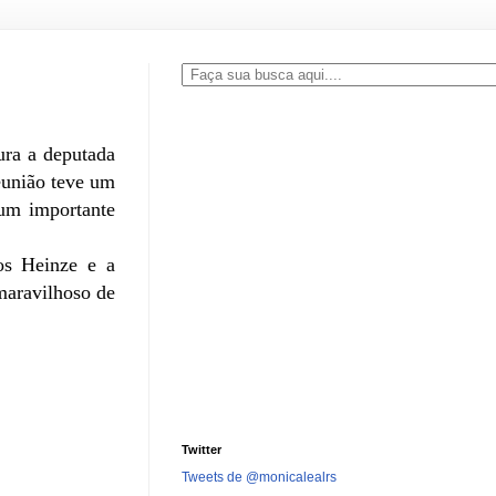
ura a deputada
eunião teve um
 um importante
os Heinze e a
maravilhoso de
Twitter
Tweets de @monicalealrs