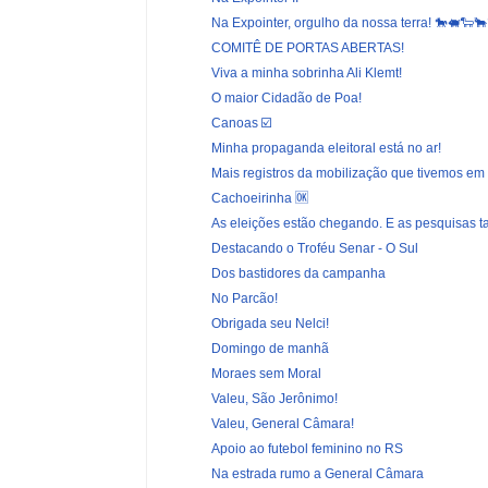
Na Expointer, orgulho da nossa terra! 🐎🐖🐑🐂
COMITÊ DE PORTAS ABERTAS!
Viva a minha sobrinha Ali Klemt!
O maior Cidadão de Poa!
Canoas ☑️
Minha propaganda eleitoral está no ar!
Mais registros da mobilização que tivemos em 
Cachoeirinha 🆗
As eleições estão chegando. E as pesquisas
Destacando o Troféu Senar - O Sul
Dos bastidores da campanha
No Parcão!
Obrigada seu Nelci!
Domingo de manhã
Moraes sem Moral
Valeu, São Jerônimo!
Valeu, General Câmara!
Apoio ao futebol feminino no RS
Na estrada rumo a General Câmara