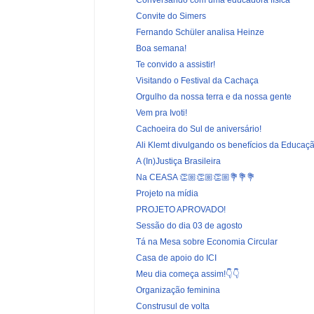
Convite do Simers
Fernando Schüler analisa Heinze
Boa semana!
Te convido a assistir!
Visitando o Festival da Cachaça
Orgulho da nossa terra e da nossa gente
Vem pra Ivoti!
Cachoeira do Sul de aniversário!
Ali Klemt divulgando os benefícios da Educaçã
A (In)Justiça Brasileira
Na CEASA 👏🏼👏🏼👏🏼💐💐💐
Projeto na mídia
PROJETO APROVADO!
Sessão do dia 03 de agosto
Tá na Mesa sobre Economia Circular
Casa de apoio do ICI
Meu dia começa assim!👇👇
Organização feminina
Construsul de volta