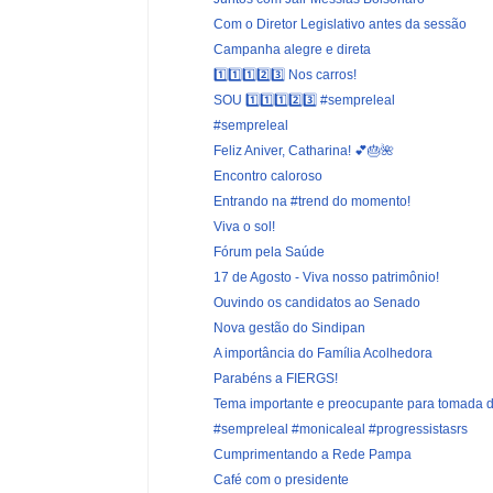
Com o Diretor Legislativo antes da sessão
Campanha alegre e direta
1️⃣1️⃣1️⃣2️⃣3️⃣ Nos carros!
SOU 1️⃣1️⃣1️⃣2️⃣3️⃣ #sempreleal
#sempreleal
Feliz Aniver, Catharina! 💕🎂🌺
Encontro caloroso
Entrando na #trend do momento!
Viva o sol!
Fórum pela Saúde
17 de Agosto - Viva nosso patrimônio!
Ouvindo os candidatos ao Senado
Nova gestão do Sindipan
A importância do Família Acolhedora
Parabéns a FIERGS!
Tema importante e preocupante para tomada d
#sempreleal #monicaleal #progressistasrs
Cumprimentando a Rede Pampa
Café com o presidente