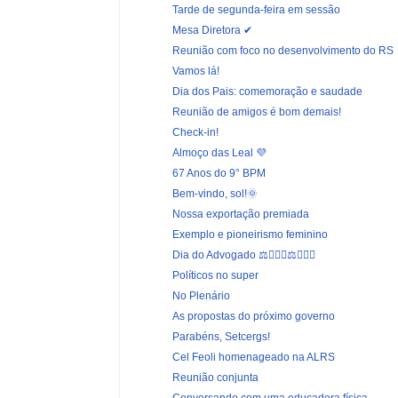
Tarde de segunda-feira em sessão
Mesa Diretora ✔
Reunião com foco no desenvolvimento do RS
Vamos lá!
Dia dos Pais: comemoração e saudade
Reunião de amigos é bom demais!
Check-in!
Almoço das Leal 💜
67 Anos do 9° BPM
Bem-vindo, sol!🌞
Nossa exportação premiada
Exemplo e pioneirismo feminino
Dia do Advogado ⚖️👨🏻‍⚖️⚖️👨🏽‍⚖️
Políticos no super
No Plenário
As propostas do próximo governo
Parabéns, Setcergs!
Cel Feoli homenageado na ALRS
Reunião conjunta
Conversando com uma educadora física