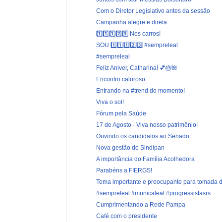
Com o Diretor Legislativo antes da sessão
Campanha alegre e direta
1️⃣1️⃣1️⃣2️⃣3️⃣ Nos carros!
SOU 1️⃣1️⃣1️⃣2️⃣3️⃣ #sempreleal
#sempreleal
Feliz Aniver, Catharina! 💕🎂🌺
Encontro caloroso
Entrando na #trend do momento!
Viva o sol!
Fórum pela Saúde
17 de Agosto - Viva nosso patrimônio!
Ouvindo os candidatos ao Senado
Nova gestão do Sindipan
A importância do Família Acolhedora
Parabéns a FIERGS!
Tema importante e preocupante para tomada d
#sempreleal #monicaleal #progressistasrs
Cumprimentando a Rede Pampa
Café com o presidente