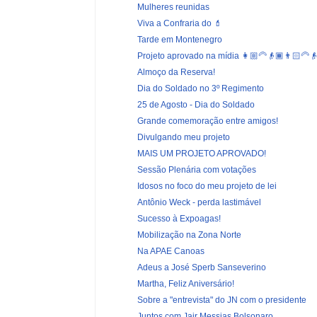
Mulheres reunidas
Viva a Confraria do 💄
Tarde em Montenegro
Projeto aprovado na mídia 👩🏼‍🦳👴🏾👨🏻‍🦳
Almoço da Reserva!
Dia do Soldado no 3º Regimento
25 de Agosto - Dia do Soldado
Grande comemoração entre amigos!
Divulgando meu projeto
MAIS UM PROJETO APROVADO!
Sessão Plenária com votações
Idosos no foco do meu projeto de lei
Antônio Weck - perda lastimável
Sucesso à Expoagas!
Mobilização na Zona Norte
Na APAE Canoas
Adeus a José Sperb Sanseverino
Martha, Feliz Aniversário!
Sobre a "entrevista" do JN com o presidente
Juntos com Jair Messias Bolsonaro