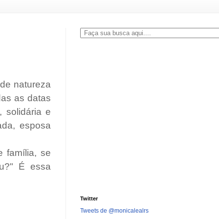
 de natureza
das as datas
solidária e
ada, esposa
família, se
eu?" É essa
Twitter
Tweets de @monicalealrs