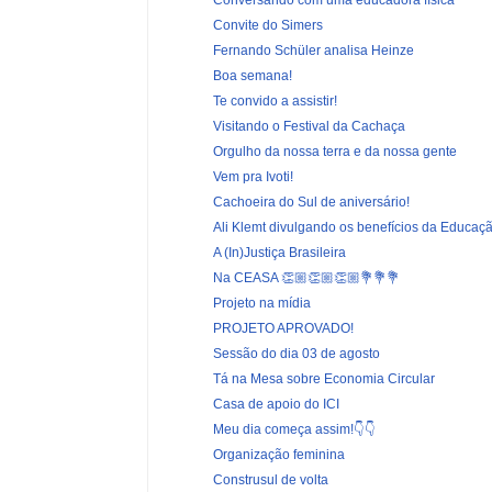
Convite do Simers
Fernando Schüler analisa Heinze
Boa semana!
Te convido a assistir!
Visitando o Festival da Cachaça
Orgulho da nossa terra e da nossa gente
Vem pra Ivoti!
Cachoeira do Sul de aniversário!
Ali Klemt divulgando os benefícios da Educaçã
A (In)Justiça Brasileira
Na CEASA 👏🏼👏🏼👏🏼💐💐💐
Projeto na mídia
PROJETO APROVADO!
Sessão do dia 03 de agosto
Tá na Mesa sobre Economia Circular
Casa de apoio do ICI
Meu dia começa assim!👇👇
Organização feminina
Construsul de volta