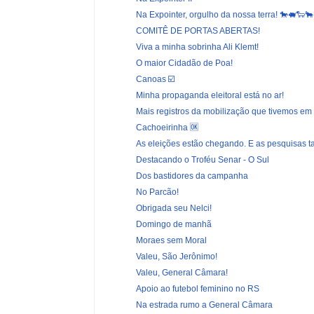
Na Expointer, orgulho da nossa terra! 🐎🐖🐑🐂
COMITÊ DE PORTAS ABERTAS!
Viva a minha sobrinha Ali Klemt!
O maior Cidadão de Poa!
Canoas ☑️
Minha propaganda eleitoral está no ar!
Mais registros da mobilização que tivemos em 
Cachoeirinha 🆗
As eleições estão chegando. E as pesquisas
Destacando o Troféu Senar - O Sul
Dos bastidores da campanha
No Parcão!
Obrigada seu Nelci!
Domingo de manhã
Moraes sem Moral
Valeu, São Jerônimo!
Valeu, General Câmara!
Apoio ao futebol feminino no RS
Na estrada rumo a General Câmara