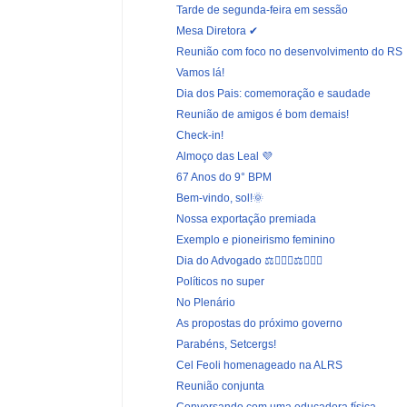
Tarde de segunda-feira em sessão
Mesa Diretora ✔
Reunião com foco no desenvolvimento do RS
Vamos lá!
Dia dos Pais: comemoração e saudade
Reunião de amigos é bom demais!
Check-in!
Almoço das Leal 💜
67 Anos do 9° BPM
Bem-vindo, sol!🌞
Nossa exportação premiada
Exemplo e pioneirismo feminino
Dia do Advogado ⚖️👨🏻‍⚖️⚖️👨🏽‍⚖️
Políticos no super
No Plenário
As propostas do próximo governo
Parabéns, Setcergs!
Cel Feoli homenageado na ALRS
Reunião conjunta
Conversando com uma educadora física