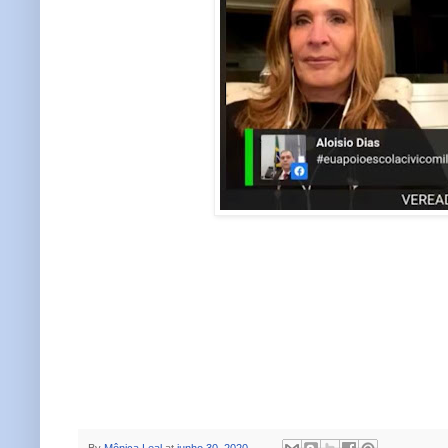
By
Mônica Leal
at
junho 30, 2020