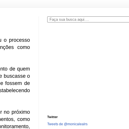
u o processo
funções como
ento de quem
ue buscasse o
ue fossem de
estabelecendo
er no próximo
Twitter
mentos, como
Tweets de @monicalealrs
onitoramento,