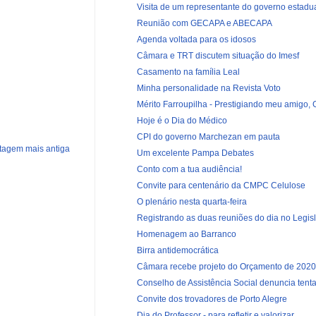
Visita de um representante do governo estadu
Reunião com GECAPA e ABECAPA
Agenda voltada para os idosos
Câmara e TRT discutem situação do Imesf
Casamento na família Leal
Minha personalidade na Revista Voto
Mérito Farroupilha - Prestigiando meu amigo, G
Hoje é o Dia do Médico
CPI do governo Marchezan em pauta
tagem mais antiga
Um excelente Pampa Debates
Conto com a tua audiência!
Convite para centenário da CMPC Celulose
O plenário nesta quarta-feira
Registrando as duas reuniões do dia no Legisl
Homenagem ao Barranco
Birra antidemocrática
Câmara recebe projeto do Orçamento de 2020
Conselho de Assistência Social denuncia tentati
Convite dos trovadores de Porto Alegre
Dia do Professor - para refletir e valorizar