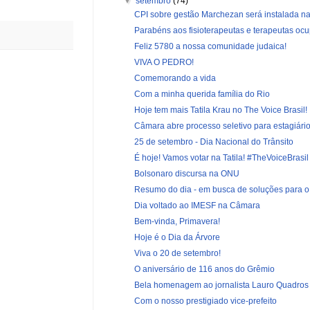
▼
setembro
(74)
CPI sobre gestão Marchezan será instalada na 
Parabéns aos fisioterapeutas e terapeutas ocup
Feliz 5780 a nossa comunidade judaica!
VIVA O PEDRO!
Comemorando a vida
Com a minha querida família do Rio
Hoje tem mais Tatila Krau no The Voice Brasil!
Câmara abre processo seletivo para estagiári
25 de setembro - Dia Nacional do Trânsito
É hoje! Vamos votar na Tatila! #TheVoiceBrasil
Bolsonaro discursa na ONU
Resumo do dia - em busca de soluções para 
Dia voltado ao IMESF na Câmara
Bem-vinda, Primavera!
Hoje é o Dia da Árvore
Viva o 20 de setembro!
O aniversário de 116 anos do Grêmio
Bela homenagem ao jornalista Lauro Quadros
Com o nosso prestigiado vice-prefeito