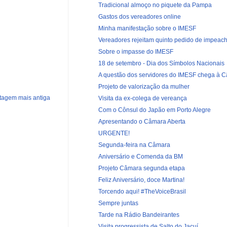
Tradicional almoço no piquete da Pampa
Gastos dos vereadores online
Minha manifestação sobre o IMESF
Vereadores rejeitam quinto pedido de impeach
Sobre o impasse do IMESF
18 de setembro - Dia dos Símbolos Nacionais
A questão dos servidores do IMESF chega à 
Projeto de valorização da mulher
tagem mais antiga
Visita da ex-colega de vereança
Com o Cônsul do Japão em Porto Alegre
Apresentando o Câmara Aberta
URGENTE!
Segunda-feira na Câmara
Aniversário e Comenda da BM
Projeto Câmara segunda etapa
Feliz Aniversário, doce Martina!
Torcendo aqui! #TheVoiceBrasil
Sempre juntas
Tarde na Rádio Bandeirantes
Visita progressista de Salto do Jacuí