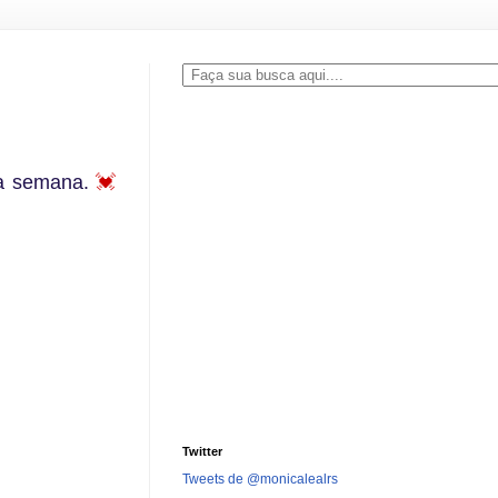
sta semana.
💓
Twitter
Tweets de @monicalealrs