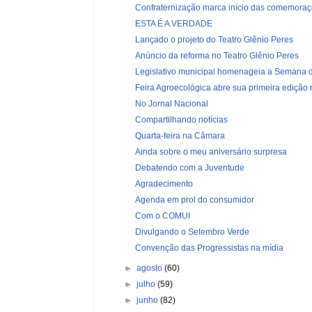
Confraternização marca início das comemoraçõ
ESTA É A VERDADE
Lançado o projeto do Teatro Glênio Peres
Anúncio da reforma no Teatro Glênio Peres
Legislativo municipal homenageia a Semana d
Feira Agroecológica abre sua primeira edição 
No Jornal Nacional
Compartilhando notícias
Quarta-feira na Câmara
Ainda sobre o meu aniversário surpresa
Debatendo com a Juventude
Agradecimento
Agenda em prol do consumidor
Com o COMUI
Divulgando o Setembro Verde
Convenção das Progressistas na mídia
►
agosto
(60)
►
julho
(59)
►
junho
(82)