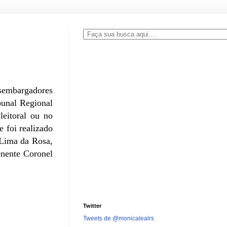
esembargadores
bunal Regional
eitoral ou no
e foi realizado
 Lima da Rosa,
enente Coronel
Twitter
Tweets de @monicalealrs