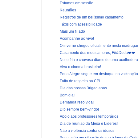
Estamos em sessão
Reuniões
Registros de um belíssimo casamento
Táxis com acessibilidade
Mais um filiado
Acompanhe ao vivo!
O inverno chegou oficialmente nesta madruga
Casamento dos meus amores, Fê&Duda❤️❤️
Noite fria e chuvosa diante de uma acolhedora 
Viva o cinema brasileiro!
Porto Alegre segue em destaque na vacinação
Falta de respeito na CPI
Dia das nossas Brigadianas
Bom dia!
Demanda resolvida!
Dib sempre bem-vindo!
Apoio aos professores temporários
Dia de reunião da Mesa e Líderes!
Não à violência contra os idosos
População em situação de rua é tema da Ced