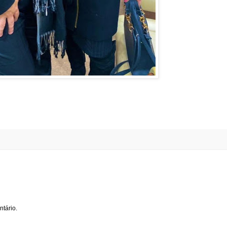
tário.