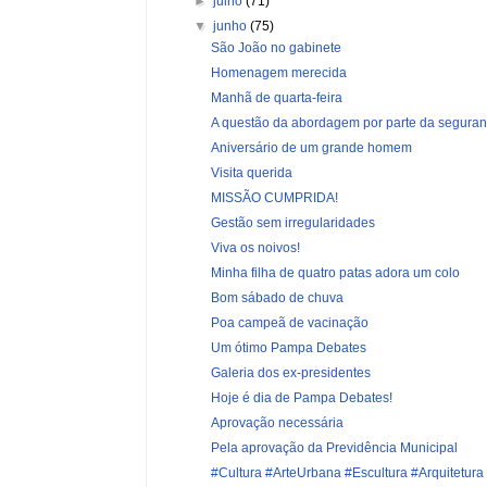
►
julho
(71)
▼
junho
(75)
São João no gabinete
Homenagem merecida
Manhã de quarta-feira
A questão da abordagem por parte da segura
Aniversário de um grande homem
Visita querida
MISSÃO CUMPRIDA!
Gestão sem irregularidades
Viva os noivos!
Minha filha de quatro patas adora um colo
Bom sábado de chuva
Poa campeã de vacinação
Um ótimo Pampa Debates
Galeria dos ex-presidentes
Hoje é dia de Pampa Debates!
Aprovação necessária
Pela aprovação da Previdência Municipal
#Cultura #ArteUrbana #Escultura #Arquitetura