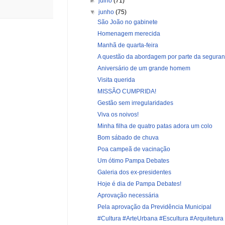
►
julho
(71)
▼
junho
(75)
São João no gabinete
Homenagem merecida
Manhã de quarta-feira
A questão da abordagem por parte da segura
Aniversário de um grande homem
Visita querida
MISSÃO CUMPRIDA!
Gestão sem irregularidades
Viva os noivos!
Minha filha de quatro patas adora um colo
Bom sábado de chuva
Poa campeã de vacinação
Um ótimo Pampa Debates
Galeria dos ex-presidentes
Hoje é dia de Pampa Debates!
Aprovação necessária
Pela aprovação da Previdência Municipal
#Cultura #ArteUrbana #Escultura #Arquitetura