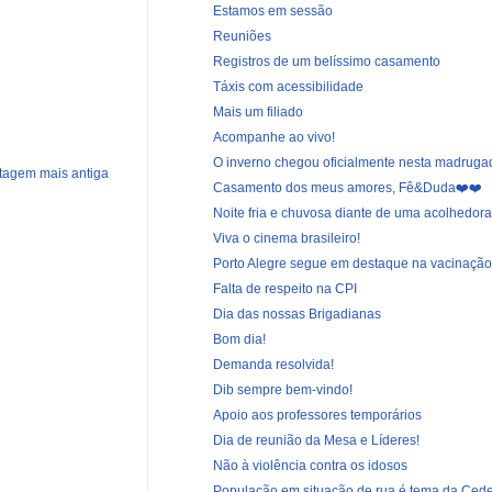
Estamos em sessão
Reuniões
Registros de um belíssimo casamento
Táxis com acessibilidade
Mais um filiado
Acompanhe ao vivo!
O inverno chegou oficialmente nesta madruga
tagem mais antiga
Casamento dos meus amores, Fê&Duda❤️❤️
Noite fria e chuvosa diante de uma acolhedora 
Viva o cinema brasileiro!
Porto Alegre segue em destaque na vacinação
Falta de respeito na CPI
Dia das nossas Brigadianas
Bom dia!
Demanda resolvida!
Dib sempre bem-vindo!
Apoio aos professores temporários
Dia de reunião da Mesa e Líderes!
Não à violência contra os idosos
População em situação de rua é tema da Ced