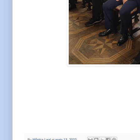
By
Mônica Leal
at
maio 13, 2022