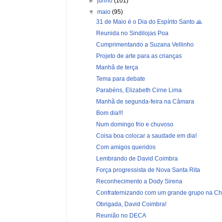
►
junho
(101)
▼
maio
(95)
31 de Maio é o Dia do Espírito Santo 🙏
Reunida no Sindilojas Poa
Cumprimentando a Suzana Vellinho
Projeto de arte para as crianças
Manhã de terça
Tema para debate
Parabéns, Elizabeth Cirne Lima
Manhã de segunda-feira na Câmara
Bom dia!!!
Num domingo frio e chuvoso
Coisa boa colocar a saudade em dia!
Com amigos queridos
Lembrando de David Coimbra
Força progressista de Nova Santa Rita
Reconhecimento a Dody Sirena
Confraternizando com um grande grupo na Chu
Obrigada, David Coimbra!
Reunião no DECA