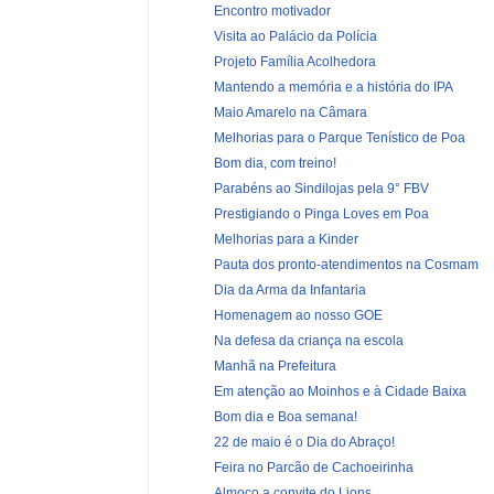
Encontro motivador
Visita ao Palácio da Polícia
Projeto Família Acolhedora
Mantendo a memória e a história do IPA
Maio Amarelo na Câmara
Melhorias para o Parque Tenístico de Poa
Bom dia, com treino!
Parabéns ao Sindilojas pela 9° FBV
Prestigiando o Pinga Loves em Poa
Melhorias para a Kinder
Pauta dos pronto-atendimentos na Cosmam
Dia da Arma da Infantaria
Homenagem ao nosso GOE
Na defesa da criança na escola
Manhã na Prefeitura
Em atenção ao Moinhos e à Cidade Baixa
Bom dia e Boa semana!
22 de maio é o Dia do Abraço!
Feira no Parcão de Cachoeirinha
Almoço a convite do Lions