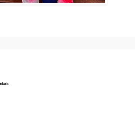
tário.