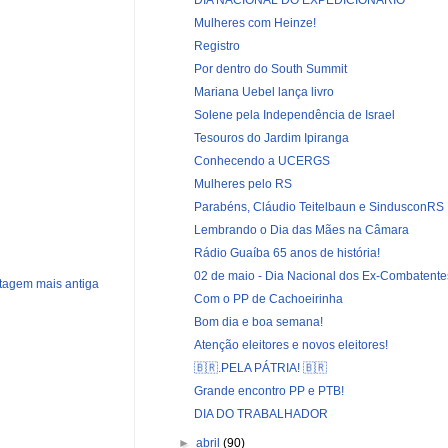
Mulheres com Heinze!
Registro
Por dentro do South Summit
Mariana Uebel lança livro
Solene pela Independência de Israel
Tesouros do Jardim Ipiranga
Conhecendo a UCERGS
Mulheres pelo RS
Parabéns, Cláudio Teitelbaun e SindusconRS
Lembrando o Dia das Mães na Câmara
Rádio Guaíba 65 anos de história!
02 de maio - Dia Nacional dos Ex-Combatent
tagem mais antiga
Com o PP de Cachoeirinha
Bom dia e boa semana!
Atenção eleitores e novos eleitores!
🇧🇷.PELA PÁTRIA! 🇧🇷
Grande encontro PP e PTB!
DIA DO TRABALHADOR
►
abril
(90)