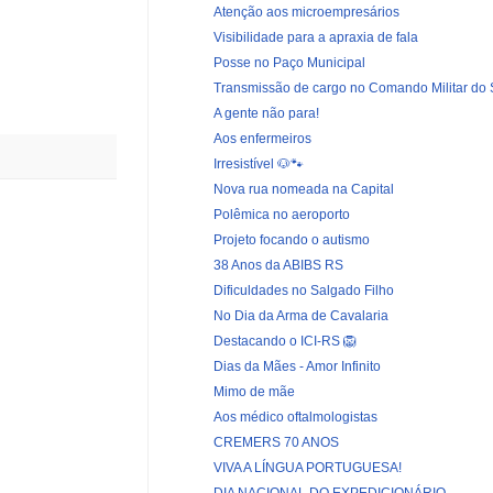
Atenção aos microempresários
Visibilidade para a apraxia de fala
Posse no Paço Municipal
Transmissão de cargo no Comando Militar do 
A gente não para!
Aos enfermeiros
Irresistível 🐶🐾
Nova rua nomeada na Capital
Polêmica no aeroporto
Projeto focando o autismo
38 Anos da ABIBS RS
Dificuldades no Salgado Filho
No Dia da Arma de Cavalaria
Destacando o ICI-RS 🦁
Dias da Mães - Amor Infinito
Mimo de mãe
Aos médico oftalmologistas
CREMERS 70 ANOS
VIVA A LÍNGUA PORTUGUESA!
DIA NACIONAL DO EXPEDICIONÁRIO