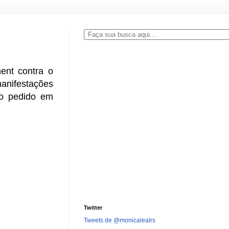
ment contra o
manifestações
do pedido em
Twitter
Tweets de @monicalealrs