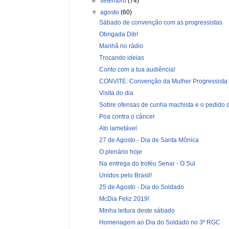
►
setembro
(74)
▼
agosto
(60)
Sábado de convenção com as progressistas
Obrigada Dib!
Manhã no rádio
Trocando ideias
Conto com a tua audiência!
CONVITE: Convenção da Mulher Progressista
Visita do dia
Sobre ofensas de cunha machista e o pedido d
Poa contra o câncer
Ato lametável
27 de Agosto - Dia de Santa Mônica
O plenário hoje
Na entrega do troféu Senar - O Sul
Unidos pelo Brasil!
25 de Agosto - Dia do Soldado
McDia Feliz 2019!
Minha leitura deste sábado
Homenagem ao Dia do Soldado no 3º RGC