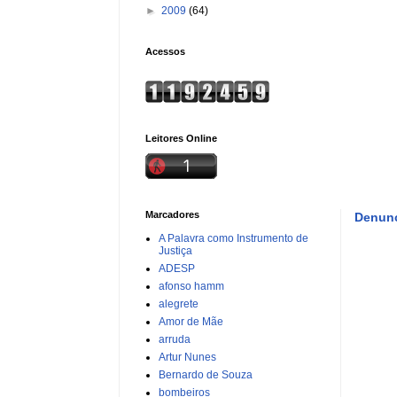
►
2009
(64)
Acessos
Leitores Online
Marcadores
Denunc
A Palavra como Instrumento de
Justiça
ADESP
afonso hamm
alegrete
Amor de Mãe
arruda
Artur Nunes
Bernardo de Souza
bombeiros