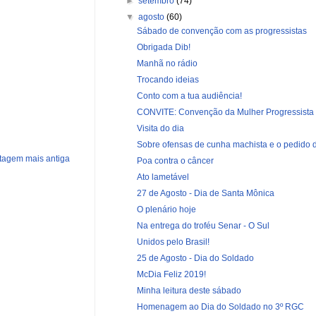
►
setembro
(74)
▼
agosto
(60)
Sábado de convenção com as progressistas
Obrigada Dib!
Manhã no rádio
Trocando ideias
Conto com a tua audiência!
CONVITE: Convenção da Mulher Progressista
Visita do dia
Sobre ofensas de cunha machista e o pedido d
tagem mais antiga
Poa contra o câncer
Ato lametável
27 de Agosto - Dia de Santa Mônica
O plenário hoje
Na entrega do troféu Senar - O Sul
Unidos pelo Brasil!
25 de Agosto - Dia do Soldado
McDia Feliz 2019!
Minha leitura deste sábado
Homenagem ao Dia do Soldado no 3º RGC