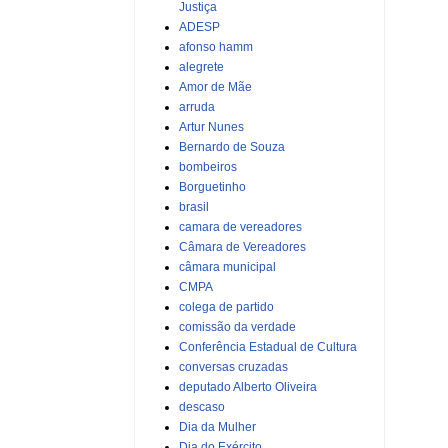
Justiça
ADESP
afonso hamm
alegrete
Amor de Mãe
arruda
Artur Nunes
Bernardo de Souza
bombeiros
Borguetinho
brasil
camara de vereadores
Câmara de Vereadores
câmara municipal
CMPA
colega de partido
comissão da verdade
Conferência Estadual de Cultura
conversas cruzadas
deputado Alberto Oliveira
descaso
Dia da Mulher
Dia do Exército