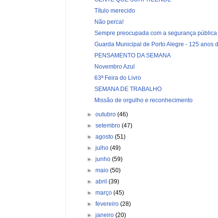
Título merecido
Não perca!
Sempre preocupada com a segurança pública
Guarda Municipal de Porto Alegre - 125 anos de
PENSAMENTO DA SEMANA
Novembro Azul
63ª Feira do Livro
SEMANA DE TRABALHO
Missão de orgulho e reconhecimento
►
outubro
(46)
►
setembro
(47)
►
agosto
(51)
►
julho
(49)
►
junho
(59)
►
maio
(50)
►
abril
(39)
►
março
(45)
►
fevereiro
(28)
►
janeiro
(20)