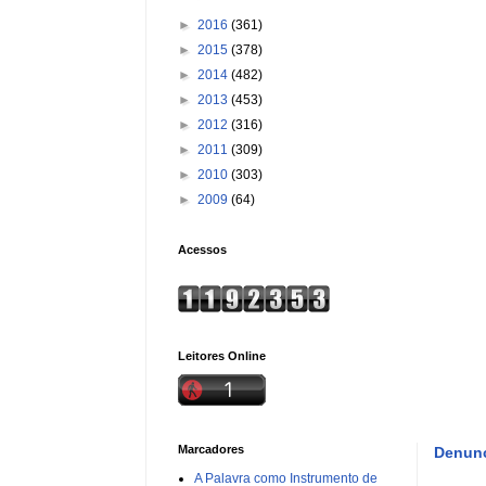
►
2016
(361)
►
2015
(378)
►
2014
(482)
►
2013
(453)
►
2012
(316)
►
2011
(309)
►
2010
(303)
►
2009
(64)
Acessos
Leitores Online
Marcadores
Denunc
A Palavra como Instrumento de