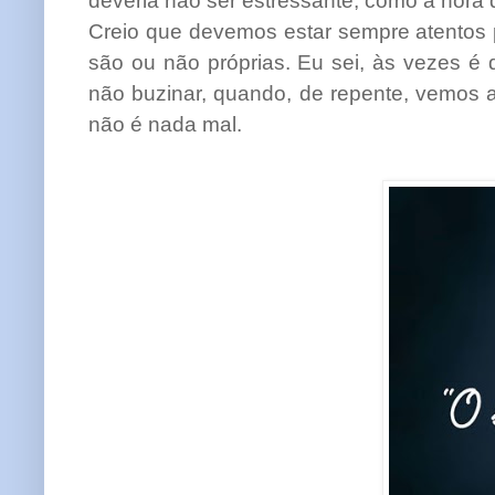
deveria não ser estressante, como a hora
Creio que devemos estar sempre atentos 
são ou não próprias. Eu sei, às vezes é d
não buzinar, quando, de repente, vemos a
não é nada mal.