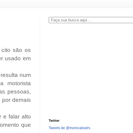
cito são os
er usado em
 resulta num
a motorista
as pessoas,
é por demais
e falar alto
Twitter
momento que
Tweets de @monicalealrs