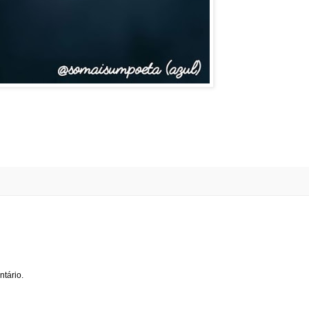
tário.