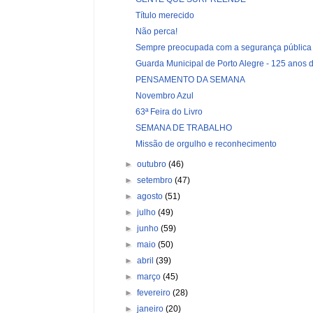
Título merecido
Não perca!
Sempre preocupada com a segurança pública
Guarda Municipal de Porto Alegre - 125 anos de
PENSAMENTO DA SEMANA
Novembro Azul
63ª Feira do Livro
SEMANA DE TRABALHO
Missão de orgulho e reconhecimento
►
outubro
(46)
►
setembro
(47)
►
agosto
(51)
►
julho
(49)
►
junho
(59)
►
maio
(50)
►
abril
(39)
►
março
(45)
►
fevereiro
(28)
►
janeiro
(20)