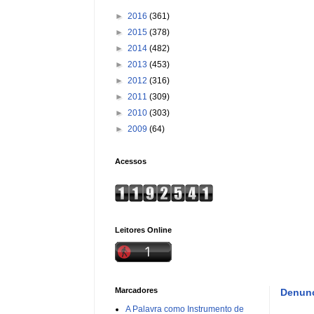
►
2016
(361)
►
2015
(378)
►
2014
(482)
►
2013
(453)
►
2012
(316)
►
2011
(309)
►
2010
(303)
►
2009
(64)
Acessos
Leitores Online
Marcadores
Denunc
A Palavra como Instrumento de