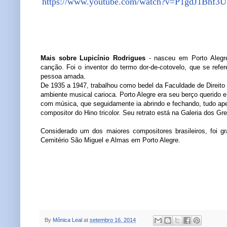
https://www.youtube.com/watch?v=P1gdJ1Bhf3U
Mais sobre Lupicínio Rodrigues
- nasceu em Porto Alegre
canção. Foi o inventor do termo dor-de-cotovelo, que se ref
pessoa amada.
De 1935 a 1947, trabalhou como bedel da Faculdade de Direito
ambiente musical carioca. Porto Alegre era seu berço querido e 
com música, que seguidamente ia abrindo e fechando, tudo apen
compositor do Hino tricolor. Seu retrato está na Galeria dos Gr
Considerado um dos maiores compositores brasileiros, foi g
Cemitério São Miguel e Almas em Porto Alegre.
By
Mônica Leal
at
setembro 16, 2014