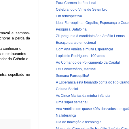
Para Carmen Ibañez Leal
Celebrando o Vinte de Setembro
Em retrospectiva
Ideal Farroupilha - Orgulho, Esperança e Cor
Pesquisa Datafolha
rnaval e sambas-
ZH pergunta à candidata Ana Amélia Lemos
chorar a perda da
Espaço para o emocional
ra conhecer o
Com Ana Amélia e muita Esperança!
s e restaurantes
Lupicínio Rodrigues - 100 anos
cedor do Grêmio e
Ao Comando de Policiamento da Capital
Feliz Aniversário, Martina!
ntra sepultado no
Semana Farroupilha!
A Esperança está tomando conta do Rio Grand
Coluna Social
As Cinco Marias da minha infância
Uma super semana!
Ana Amélia com quase 40% dos votos dos ga
Na liderança
Dia de inovação e tecnologia
Museu de Comunicação Hipólito José da Costa