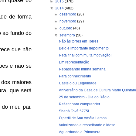
com quase 60
►
2015
(378)
▼
2014
(482)
►
dezembro
(28)
ade de forma
►
novembro
(29)
►
outubro
(46)
o ao fundo do
▼
setembro
(50)
Não às torres em Torres!
Belo e importante depoimento
arece que não
Reta final com muita motivação!
Em representação
ções e não se
Repassando minha semana
Para conhecimento
 dos maiores
Castelo ou Legalidade
ura, que será
Aniversário da Casa de Cultura Mario Quintan
25 de setembro - Dia do Rádio
Refletir para comprender
 do meu pai,
Shaná Tová 5775!
O perfil de Ana Améia Lemos
Valorizando e respeitando o idoso
Aguardando a Primavera