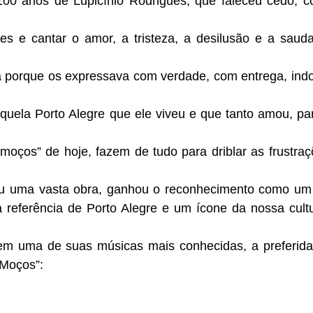
 100 anos de Lupicínio Rodrigues, que faleceu cedo, 
s e cantar o amor, a tristeza, a desilusão e a saud
da porque os expressava com verdade, com entrega, ind
quela Porto Alegre que ele viveu e que tanto amou, p
moços” de hoje, fazem de tudo para driblar as frustra
.
xou uma vasta obra, ganhou o reconhecimento como um
a referência de Porto Alegre e um ícone da nossa cult
 em uma de suas músicas mais conhecidas, a preferida
 Moços”: