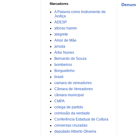
Marcadores
Denunc
A Palavra como Instrumento de
Justiça
ADESP
afonso hamm
alegrete
Amor de Mãe
arruda
Artur Nunes
Bernardo de Souza
bombeiros
Borguetinho
brasil
camara de vereadores
Câmara de Vereadores
câmara municipal
CMPA
colega de partido
comissão da verdade
Conferência Estadual de Cultura
conversas cruzadas
deputado Alberto Oliveira