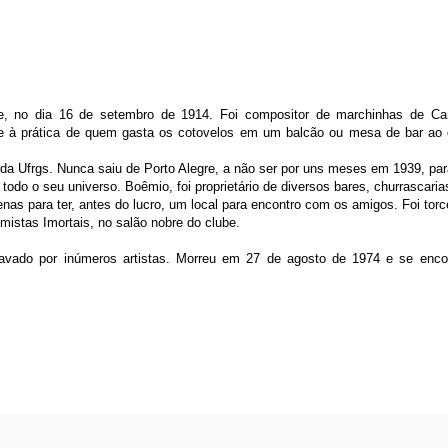
, no dia 16 de setembro de 1914. Foi compositor de marchinhas de Ca
ere à prática de quem gasta os cotovelos em um balcão ou mesa de bar ao 
 da Ufrgs. Nunca saiu de Porto Alegre, a não ser por uns meses em 1939, pa
todo o seu universo. Boêmio, foi proprietário de diversos bares, churrascaria
as para ter, antes do lucro, um local para encontro com os amigos. Foi tor
emistas Imortais, no salão nobre do clube.
ravado por inúmeros artistas. Morreu em 27 de agosto de 1974 e se enco