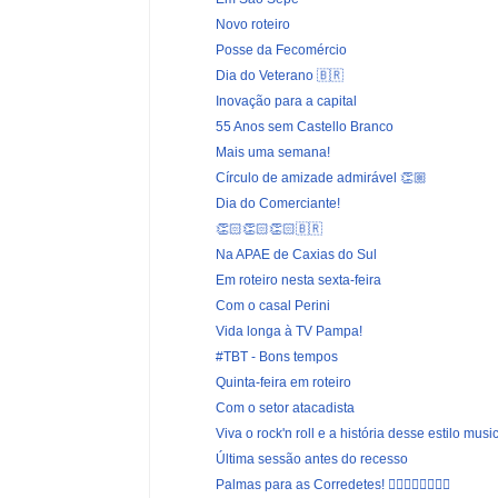
Novo roteiro
Posse da Fecomércio
Dia do Veterano 🇧🇷
Inovação para a capital
55 Anos sem Castello Branco
Mais uma semana!
Círculo de amizade admirável 👏🏼
Dia do Comerciante!
👏🏻👏🏻👏🏻🇧🇷
Na APAE de Caxias do Sul
Em roteiro nesta sexta-feira
Com o casal Perini
Vida longa à TV Pampa!
#TBT - Bons tempos
Quinta-feira em roteiro
Com o setor atacadista
Viva o rock'n roll e a história desse estilo music
Última sessão antes do recesso
Palmas para as Corredetes! 🏃🏻‍♀️🏃‍♀️🏃🏾‍♀️