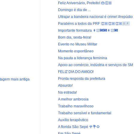
Feliz Aniversário, Prefeito! 🎂👏🏼
Domingo é dia de ...
Ultrajar a bandeira nacional é crime! #repúdio
Parabéns a todos da PRF 👏🏼👏🏼👏🏼🇧🇷
Importante formatura 👨🏻‍🚒🚒👨🏻‍🚒
Bom dia, sexta-feira!
Evento no Museu Militar
Momento espontâneo
Na pauta a liderança feminina
Apoio ao comércio, indústria e serviços de SM
FELIZ DIA DO AMIGO!
Pronta resposta da prefeitura
tagem mais antiga
Absurdo!
Na estrada!
A melhor ambrosia
Trabalho maravilhoso
Trabalho sensível e fundamental
Auxílio terapêutico
A florida São Sepé 🌹💐🌻
Em São Sepé