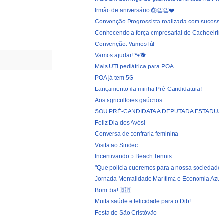
Irmão de aniversário 🎂👏👏❤️
Convenção Progressista realizada com sucess
Conhecendo a força empresarial de Cachoeir
Convenção. Vamos lá!
Vamos ajudar! 🐾🐕
Mais UTI pediátrica para POA
POA já tem 5G
Lançamento da minha Pré-Candidatura!
Aos agricultores gaúchos
SOU PRÉ-CANDIDATA A DEPUTADA ESTADU
Feliz Dia dos Avós!
Conversa de confraria feminina
Visita ao Sindec
Incentivando o Beach Tennis
"Que polícia queremos para a nossa sociedad
Jornada Mentalidade Marítima e Economia Az
Bom dia! 🇧🇷
Muita saúde e felicidade para o Dib!
Festa de São Cristóvão