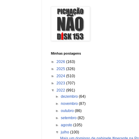
Minhas postagens
►
2026
(163)
►
2025
(326)
►
2024
(510)
►
2023
(707)
▼
2022
(991)
►
dezembro
(64)
►
novembro
(87)
►
outubro
(86)
►
setembro
(82)
►
agosto
(105)
▼
julho
(100)
Mais um domingo de gabinete Itinerante na Pra