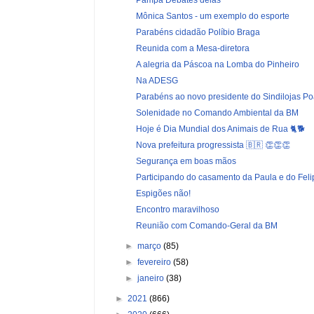
Mônica Santos - um exemplo do esporte
Parabéns cidadão Políbio Braga
Reunida com a Mesa-diretora
A alegria da Páscoa na Lomba do Pinheiro
Na ADESG
Parabéns ao novo presidente do Sindilojas P
Solenidade no Comando Ambiental da BM
Hoje é Dia Mundial dos Animais de Rua 🐈🐕
Nova prefeitura progressista 🇧🇷 👏👏👏
Segurança em boas mãos
Participando do casamento da Paula e do Feli
Espigões não!
Encontro maravilhoso
Reunião com Comando-Geral da BM
►
março
(85)
►
fevereiro
(58)
►
janeiro
(38)
►
2021
(866)