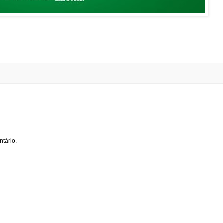
tário.