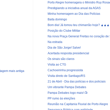
Porto Alegre homenageia o Ministro Ruy Rosad
Prestigiando a iniciativa anual da AGAS
Minha homenagem ao Dia das Polícias
Baita domingo
Bom dia! Já tomou teu chimarrão hoje? 🧉🧉🧉
Posição do Clube Militar
Na nova Praça General Freitas no coração de
Na estrada
Dia de São Jorge! Salve!
Acertada resposta presidencial
Os sinais são claros
Visita ao CTG
Cachoeirinha progressista
tagem mais antiga
Visita direto de Santiago/RS
21 de Abril - Dia das polícias e dos policiais
Um vibrante Pampa Debates
Pampa Debates logo mais! 📺
PP rumo às eleições
Reunião na Capitania Fluvial de Porto Alegre
Segurança Pública com agilidade