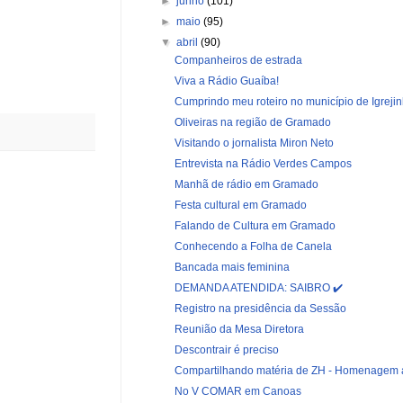
►
junho
(101)
►
maio
(95)
▼
abril
(90)
Companheiros de estrada
Viva a Rádio Guaíba!
Cumprindo meu roteiro no município de Igreji
Oliveiras na região de Gramado
Visitando o jornalista Miron Neto
Entrevista na Rádio Verdes Campos
Manhã de rádio em Gramado
Festa cultural em Gramado
Falando de Cultura em Gramado
Conhecendo a Folha de Canela
Bancada mais feminina
DEMANDA ATENDIDA: SAIBRO ✔️
Registro na presidência da Sessão
Reunião da Mesa Diretora
Descontrair é preciso
Compartilhando matéria de ZH - Homenagem ao
No V COMAR em Canoas