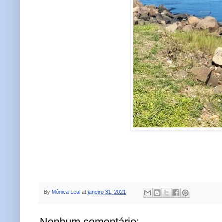
By
Mônica Leal
at
janeiro 31, 2021
Nenhum comentário: