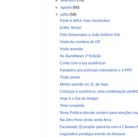
►
setembro
(74)
►
agosto
(60)
▼
julho
(59)
Parar é difícil, mas necessário
Enfim, férias!
Feliz Aniversário a João Antônio Dib
Visita da comitiva do OP
Visita querida
No BandNews 1ª Edição
Conto com a tua audiência!
Parabéns aos policiais rodoviários e à PRF
Triste perda
Minha opinião no JC de hoje
Crianças e cachorros, uma combinação perfei
Hoje é o Dia do Amigo!
Time completo
Nova Política discute cenário para eleições mun
Na Zero Hora desta sexta-feira
Faculdade QI propõe parceria com a Câmara 
Legislativo prestigia evento da Abrasce