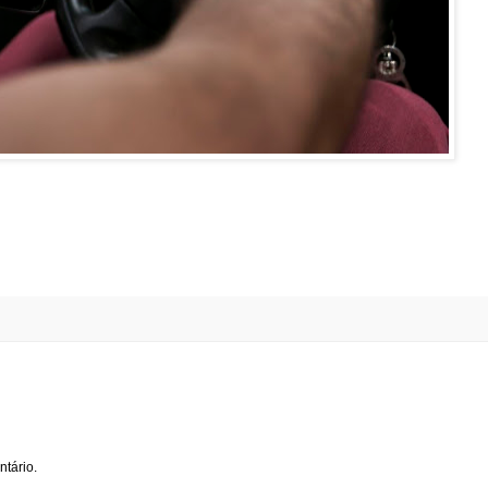
tário.