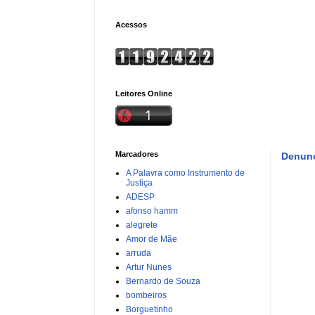
Acessos
Leitores Online
Marcadores
Denunc
A Palavra como Instrumento de
Justiça
ADESP
afonso hamm
alegrete
Amor de Mãe
arruda
Artur Nunes
Bernardo de Souza
bombeiros
Borguetinho