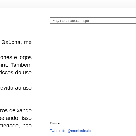
o Gaúcha, me
hones e jogos
leira. Também
riscos do uso
devido ao uso
iros deixando
erando, isso
Twitter
ociedade, não
Tweets de @monicalealrs