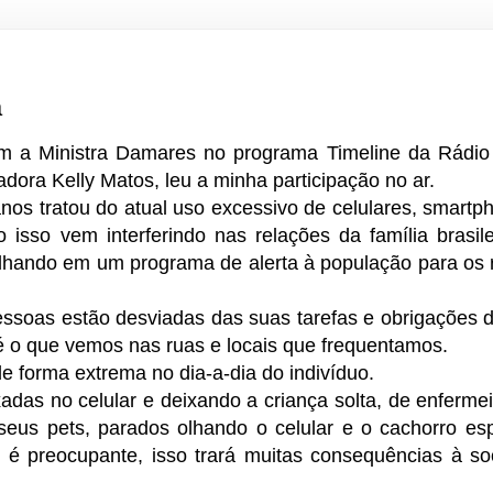
a
om a Ministra Damares no programa Timeline da Rádi
dora Kelly Matos, leu a minha participação no ar.
anos tratou do atual uso excessivo de celulares, smartp
 isso vem interferindo nas relações da família brasi
lhando em um programa de alerta à população para os 
ssoas estão desviadas das suas tarefas e obrigações 
 é o que vemos nas ruas e locais que frequentamos.
de forma extrema no dia-a-dia do indivíduo.
xadas no celular e deixando a criança solta, de enferme
eus pets, parados olhando o celular e o cachorro esp
so é preocupante, isso trará muitas consequências à s