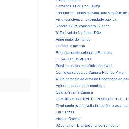
Comenda a Eduardo Estima
Tribunal de Contas convida para simpósio de
Vício tecnológico - calamidade pública
Record TV RS comemora 12 anos
8º Festival do Japão em POA
Amor maior do mundo
Curtindo o inverno
Reencontrando colega de Famecos
DESAFIO CUMPRIDO!
Brasil de Ideias com Onix Lorenzoni
Com o ex-colega de Câmara Rodrigo Maroni
4º Grupamento da Arma de Engenharia de par
Ações no parlamento municipal
Quarta-feira na Câmara
CÂMARA MUNICIPAL DE PORTO ALEGRE | PL
Divulgando evento voltado à saúde masculina
Em Canoas
Visita a Gravataí
02 de julho – Dia Nacional do Bombeiro