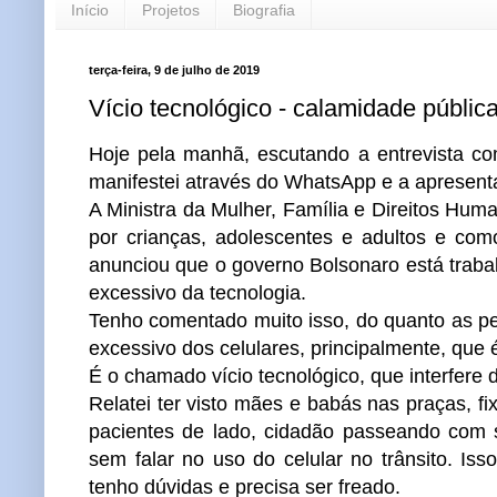
Início
Projetos
Biografia
terça-feira, 9 de julho de 2019
Vício tecnológico - calamidade públic
Hoje pela manhã, escutando a entrevista c
manifestei através do WhatsApp e a apresenta
A Ministra da Mulher, Família e Direitos Hum
por crianças, adolescentes e adultos e como
anunciou que o governo Bolsonaro está traba
excessivo da tecnologia.
Tenho comentado muito isso, do quanto as pe
excessivo dos celulares, principalmente, que
É o chamado vício tecnológico, que interfere 
Relatei ter visto mães e babás nas praças, fi
pacientes de lado, cidadão passeando com s
sem falar no uso do celular no trânsito. Is
tenho dúvidas e precisa ser freado.