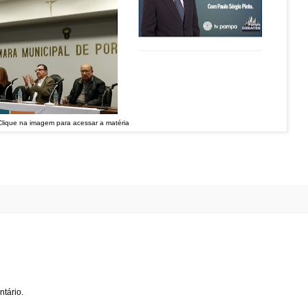
Clique na imagem para acessar a matéria
tário.