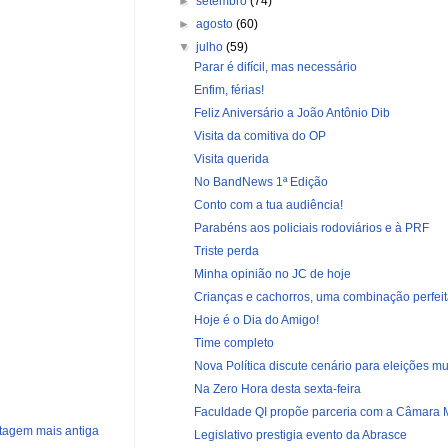
►
setembro
(74)
►
agosto
(60)
▼
julho
(59)
Parar é difícil, mas necessário
Enfim, férias!
Feliz Aniversário a João Antônio Dib
Visita da comitiva do OP
Visita querida
No BandNews 1ª Edição
Conto com a tua audiência!
Parabéns aos policiais rodoviários e à PRF
Triste perda
Minha opinião no JC de hoje
Crianças e cachorros, uma combinação perfei
Hoje é o Dia do Amigo!
Time completo
Nova Política discute cenário para eleições mun
Na Zero Hora desta sexta-feira
Faculdade QI propõe parceria com a Câmara 
tagem mais antiga
Legislativo prestigia evento da Abrasce