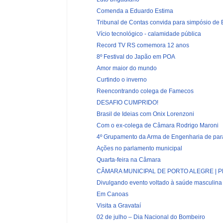
Comenda a Eduardo Estima
Tribunal de Contas convida para simpósio de
Vício tecnológico - calamidade pública
Record TV RS comemora 12 anos
8º Festival do Japão em POA
Amor maior do mundo
Curtindo o inverno
Reencontrando colega de Famecos
DESAFIO CUMPRIDO!
Brasil de Ideias com Onix Lorenzoni
Com o ex-colega de Câmara Rodrigo Maroni
4º Grupamento da Arma de Engenharia de par
Ações no parlamento municipal
Quarta-feira na Câmara
CÂMARA MUNICIPAL DE PORTO ALEGRE | PL
Divulgando evento voltado à saúde masculina
Em Canoas
Visita a Gravataí
02 de julho – Dia Nacional do Bombeiro