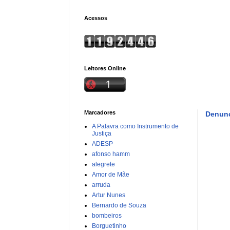
Acessos
Leitores Online
Marcadores
Denunc
A Palavra como Instrumento de
Justiça
ADESP
afonso hamm
alegrete
Amor de Mãe
arruda
Artur Nunes
Bernardo de Souza
bombeiros
Borguetinho