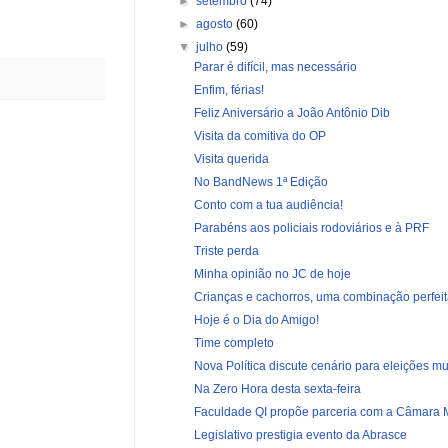
►
setembro
(74)
►
agosto
(60)
▼
julho
(59)
Parar é difícil, mas necessário
Enfim, férias!
Feliz Aniversário a João Antônio Dib
Visita da comitiva do OP
Visita querida
No BandNews 1ª Edição
Conto com a tua audiência!
Parabéns aos policiais rodoviários e à PRF
Triste perda
Minha opinião no JC de hoje
Crianças e cachorros, uma combinação perfei
Hoje é o Dia do Amigo!
Time completo
Nova Política discute cenário para eleições mun
Na Zero Hora desta sexta-feira
Faculdade QI propõe parceria com a Câmara 
Legislativo prestigia evento da Abrasce