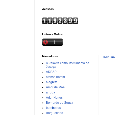
Acessos
Leitores Online
Marcadores
Denunc
A Palavra como Instrumento de
Justiça
ADESP
afonso hamm
alegrete
Amor de Mãe
arruda
Artur Nunes
Bernardo de Souza
bombeiros
Borguetinho