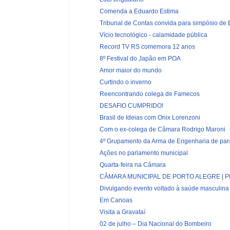
Comenda a Eduardo Estima
Tribunal de Contas convida para simpósio de
Vício tecnológico - calamidade pública
Record TV RS comemora 12 anos
8º Festival do Japão em POA
Amor maior do mundo
Curtindo o inverno
Reencontrando colega de Famecos
DESAFIO CUMPRIDO!
Brasil de Ideias com Onix Lorenzoni
Com o ex-colega de Câmara Rodrigo Maroni
4º Grupamento da Arma de Engenharia de par
Ações no parlamento municipal
Quarta-feira na Câmara
CÂMARA MUNICIPAL DE PORTO ALEGRE | PL
Divulgando evento voltado à saúde masculina
Em Canoas
Visita a Gravataí
02 de julho – Dia Nacional do Bombeiro