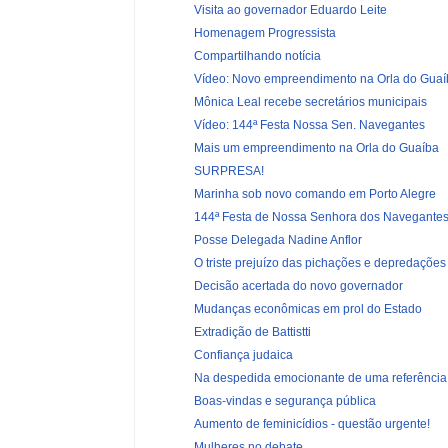
Visita ao governador Eduardo Leite
Homenagem Progressista
Compartilhando notícia
Vídeo: Novo empreendimento na Orla do Guaí
Mônica Leal recebe secretários municipais
Vídeo: 144ª Festa Nossa Sen. Navegantes
Mais um empreendimento na Orla do Guaíba
SURPRESA!
Marinha sob novo comando em Porto Alegre
144ª Festa de Nossa Senhora dos Navegante
Posse Delegada Nadine Anflor
O triste prejuízo das pichações e depredações 
Decisão acertada do novo governador
Mudanças econômicas em prol do Estado
Extradição de Battistti
Confiança judaica
Na despedida emocionante de uma referência 
Boas-vindas e segurança pública
Aumento de feminicídios - questão urgente!
Mulheres no debate