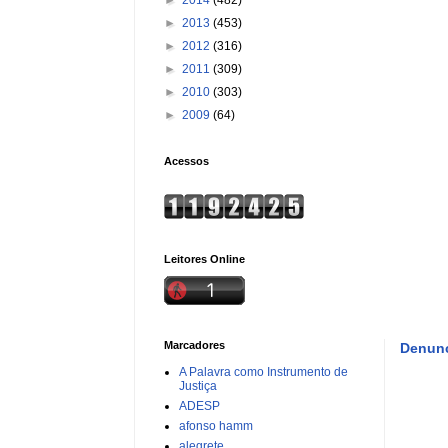
►
2013
(453)
►
2012
(316)
►
2011
(309)
►
2010
(303)
►
2009
(64)
Acessos
Leitores Online
Marcadores
Denunc
A Palavra como Instrumento de
Justiça
ADESP
afonso hamm
alegrete