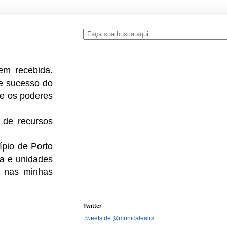
em recebida.
de sucesso do
re os poderes
 de recursos
ípio de Porto
ia e unidades
á nas minhas
Twitter
Tweets de @monicalealrs