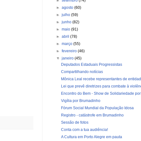
►
setembro
(74)
►
agosto
(60)
►
julho
(59)
►
junho
(82)
►
maio
(91)
►
abril
(78)
►
março
(55)
►
fevereiro
(46)
▼
janeiro
(45)
Deputados Estaduais Progressistas
Compartilhando notícias
Mônica Leal recebe representantes de entidade
Lei que prevê diretrizes para combate à violênci
Encontro do Bem - Show de Solidariedade por 
Vigília por Brumadinho
Fórum Social Mundial da População Idosa
Registro - catástrofe em Brumadinho
Sessão de fotos
Conta com a tua audiência!
A Cultura em Porto Alegre em pauta