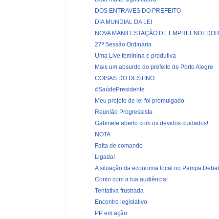
DOS ENTRAVES DO PREFEITO
DIA MUNDIAL DA LEI
NOVA MANIFESTAÇÃO DE EMPREENDEDOR
27ª Sessão Ordinária
Uma Live feminina e produtiva
Mais um absurdo do prefeito de Porto Alegre
COISAS DO DESTINO
#SaúdePresidente
Meu projeto de lei foi promulgado
Reunião Progressista
Gabinete aberto com os devidos cuidados!
NOTA
Falta de comando
Ligada!
A situação da economia local no Pampa Deba
Conto com a tua audiência!
Tentativa frustrada
Encontro legislativo
PP em ação