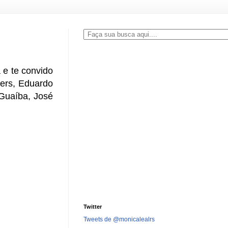
 e te convido
mers, Eduardo
 Guaíba, José
Twitter
Tweets de @monicalealrs