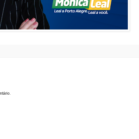
tário.