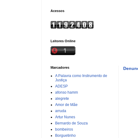
Acessos
Leitores Online
Marcadores
Denunc
A Palavra como Instrumento de
Justiça
ADESP
afonso hamm
alegrete
Amor de Mãe
arruda
Artur Nunes
Bernardo de Souza
bombeiros
Borguetinho