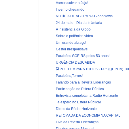
Vamos salvar a Juju!
Inverno chegando
NOTÍCIA DE AGORA NA GloboNews
24 de maio - Dia da Infantaria
A insistência da Globo
Sobre o polêmico vídeo
Um grande abraço!
Gestor irresponsável
Parabéns GOE-RS pelos 53 anos!
URGÊNCIA DESCABIDA
🚍 POLÍTICA PARA TODOS 21/05 (QUINTA) 10
Parabéns,Torres!
Falando para a Revista Lideranças
Participação no Esfera Pública
Entrevista completa na Rádio Horizonte
Te espero no Esfera Pública!
Direto da Rádio Horizonte
RETOMADA DA ECONOMIA NA CAPITAL
Live da Revista Lideranças
Dia dos nossos Museus!