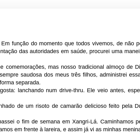
e. Em função do momento que todos vivemos, de não 
entação das autoridades em saúde, procurei uma maneir
de comemorações, mas nosso tradicional almoço de D
sempre saudosa dos meus três filhos, administrei ess
 forma separada.
osta: lanchando num drive-thru. Ele veio antes, espe
ado de um risoto de camarão delicioso feito pela D
 passei o fim de semana em Xangri-Lá. Caminhamos pe
mos em frente à lareira, e assim já vi as minhas menin