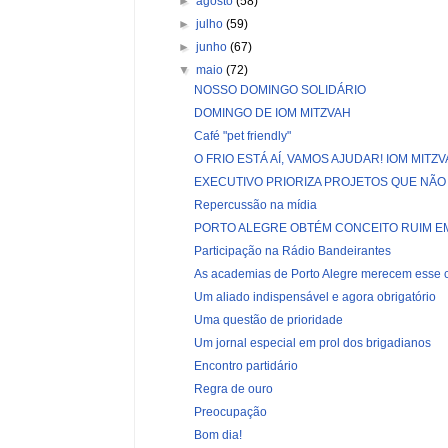
►
agosto
(58)
►
julho
(59)
►
junho
(67)
▼
maio
(72)
NOSSO DOMINGO SOLIDÁRIO
DOMINGO DE IOM MITZVAH
Café "pet friendly"
O FRIO ESTÁ AÍ, VAMOS AJUDAR! IOM MITZV
EXECUTIVO PRIORIZA PROJETOS QUE NÃO 
Repercussão na mídia
PORTO ALEGRE OBTÉM CONCEITO RUIM EM
Participação na Rádio Bandeirantes
As academias de Porto Alegre merecem esse 
Um aliado indispensável e agora obrigatório
Uma questão de prioridade
Um jornal especial em prol dos brigadianos
Encontro partidário
Regra de ouro
Preocupação
Bom dia!