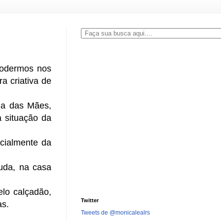
podermos nos
a criativa de
ia das Mães,
a situação da
cialmente da
uda, na casa
lo calçadão,
Twitter
as.
Tweets de @monicalealrs