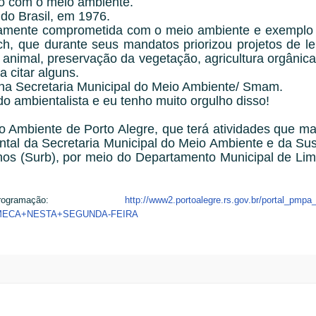
ção com o meio ambiente.
 do Brasil, em 1976.
amente comprometida com o meio ambiente e exemplo
 que durante seus mandatos priorizou projetos de lei 
 animal, preservação da vegetação, agricultura orgânica
 citar alguns.
na Secretaria Municipal do Meio Ambiente/ Smam.
o ambientalista e eu tenho muito orgulho disso!
o Ambiente de Porto Alegre, que terá atividades que ma
tal da Secretaria Municipal do Meio Ambiente e da Sus
os (Surb), por meio do Departamento Municipal de Li
amação:
http://www2.portoalegre.rs.gov.br/portal_pmpa
OMECA+NESTA+SEGUNDA-FEIRA