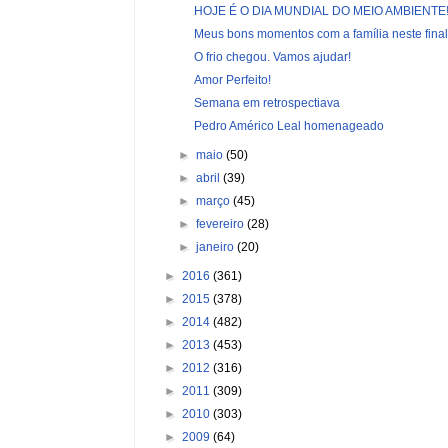
HOJE É O DIA MUNDIAL DO MEIO AMBIENTE
Meus bons momentos com a família neste final 
O frio chegou. Vamos ajudar!
Amor Perfeito!
Semana em retrospectiava
Pedro Américo Leal homenageado
►
maio
(50)
►
abril
(39)
►
março
(45)
►
fevereiro
(28)
►
janeiro
(20)
►
2016
(361)
►
2015
(378)
►
2014
(482)
►
2013
(453)
►
2012
(316)
►
2011
(309)
►
2010
(303)
►
2009
(64)