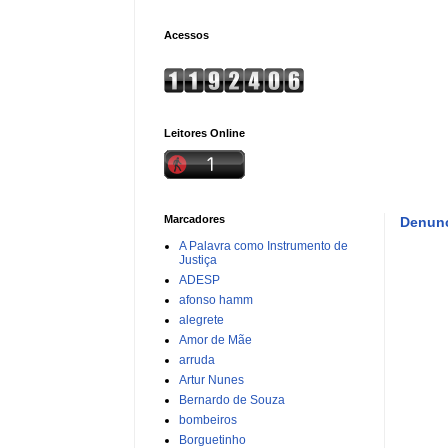
Acessos
Leitores Online
Marcadores
Denunc
A Palavra como Instrumento de
Justiça
ADESP
afonso hamm
alegrete
Amor de Mãe
arruda
Artur Nunes
Bernardo de Souza
bombeiros
Borguetinho