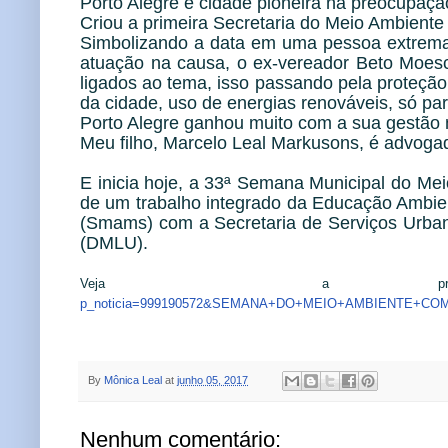
Porto Alegre é cidade pioneira na preocupa
Criou a primeira Secretaria do Meio Ambiente
Simbolizando a data em uma pessoa extrem
atuação na causa, o ex-vereador Beto Moesch,
ligados ao tema, isso passando pela proteção
da cidade, uso de energias renováveis, só para
Porto Alegre ganhou muito com a sua gestão 
Meu filho, Marcelo Leal Markusons, é advogad
E inicia hoje, a 33ª Semana Municipal do Mei
de um trabalho integrado da Educação Ambien
(Smams) com a Secretaria de Serviços Urban
(DMLU).
Veja a progr
p_noticia=999190572&SEMANA+DO+MEIO+AMBIENTE+C
By
Mônica Leal
at
junho 05, 2017
Nenhum comentário: