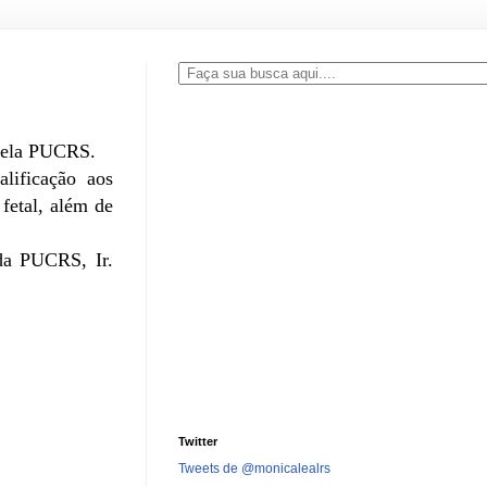
 pela PUCRS.
lificação aos
fetal, além de
da PUCRS, Ir.
Twitter
Tweets de @monicalealrs