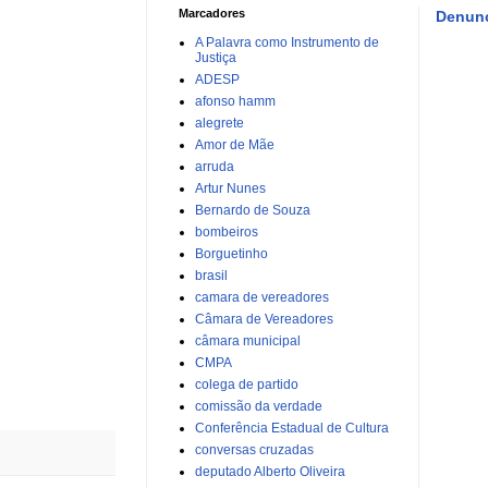
Marcadores
Denunc
A Palavra como Instrumento de
Justiça
ADESP
afonso hamm
alegrete
Amor de Mãe
arruda
Artur Nunes
Bernardo de Souza
bombeiros
Borguetinho
brasil
camara de vereadores
Câmara de Vereadores
câmara municipal
CMPA
colega de partido
comissão da verdade
Conferência Estadual de Cultura
conversas cruzadas
deputado Alberto Oliveira