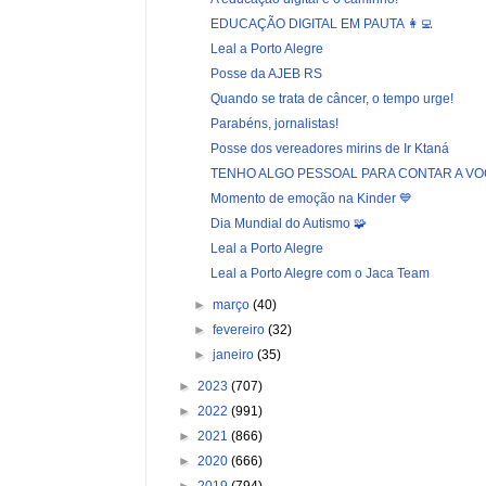
EDUCAÇÃO DIGITAL EM PAUTA 👩‍💻
Leal a Porto Alegre
Posse da AJEB RS
Quando se trata de câncer, o tempo urge!
Parabéns, jornalistas!
Posse dos vereadores mirins de Ir Ktaná
TENHO ALGO PESSOAL PARA CONTAR A VO
Momento de emoção na Kinder 💙
Dia Mundial do Autismo 🧩
Leal a Porto Alegre
Leal a Porto Alegre com o Jaca Team
►
março
(40)
►
fevereiro
(32)
►
janeiro
(35)
►
2023
(707)
►
2022
(991)
►
2021
(866)
►
2020
(666)
►
2019
(794)