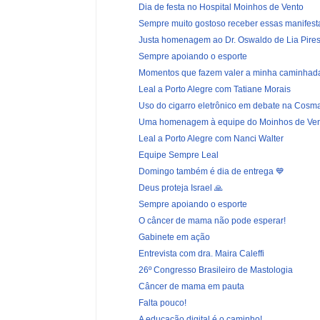
Dia de festa no Hospital Moinhos de Vento
Sempre muito gostoso receber essas manifest
Justa homenagem ao Dr. Oswaldo de Lia Pire
Sempre apoiando o esporte
Momentos que fazem valer a minha caminhada p
Leal a Porto Alegre com Tatiane Morais
Uso do cigarro eletrônico em debate na Cos
Uma homenagem à equipe do Moinhos de Ve
Leal a Porto Alegre com Nanci Walter
Equipe Sempre Leal
Domingo também é dia de entrega 💙
Deus proteja Israel 🙏
Sempre apoiando o esporte
O câncer de mama não pode esperar!
Gabinete em ação
Entrevista com dra. Maira Caleffi
26º Congresso Brasileiro de Mastologia
Câncer de mama em pauta
Falta pouco!
A educação digital é o caminho!