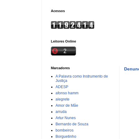
Acessos
Leitores Online
Marcadores
Denunc
A Palavra como Instrumento de
Justiça
ADESP
afonso hamm
alegrete
Amor de Mãe
arruda
Artur Nunes
Bernardo de Souza
bombeiros
Borguetinho