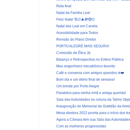
Reta final
Natal da Família Leal
Feliz Natal 🎅🏻🎄🎁🤶🏻
Natal das Leal em Canela
Acessibilidade para Todos
Revisão do Plano Diretor
PORTO ALEGRE MAIS SEGURA!
Comissão de Ética Já
Balanço e Retrospectiva no Esfera Pública
Meu engenheiro mecatrônico favorito
Café e conversa com amigos queridos ☕️❤️
Bom dia e um ótimo final de semana!
Um brinde por Porto Alegre
Parabéns para minha irmã e amiga querida!
Sala das Autoridades na coluna da Taline Oppi
Inauguração do Memorial da Gratidão da Amri
Mesa-diretora 2022 pronta para o início dos tr
Agora a Câmara tem sua Sala das Autoridade
Com as mulheres progressistas