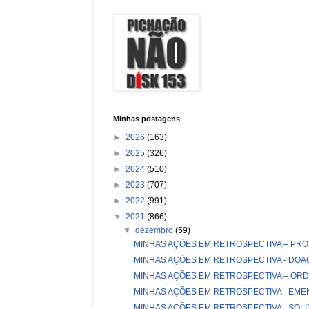
Minhas postagens
►
2026
(163)
►
2025
(326)
►
2024
(510)
►
2023
(707)
►
2022
(991)
▼
2021
(866)
▼
dezembro
(59)
MINHAS AÇÕES EM RETROSPECTIVA – PRO
MINHAS AÇÕES EM RETROSPECTIVA - DOA
MINHAS AÇÕES EM RETROSPECTIVA – ORDE
MINHAS AÇÕES EM RETROSPECTIVA - EME
MINHAS AÇÕES EM RETROSPECTIVA - SOL