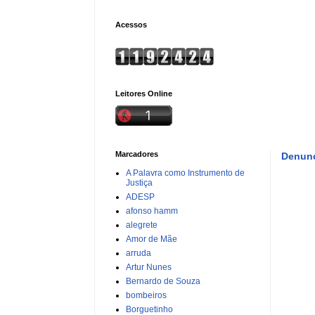
Acessos
Leitores Online
Marcadores
Denunc
A Palavra como Instrumento de
Justiça
ADESP
afonso hamm
alegrete
Amor de Mãe
arruda
Artur Nunes
Bernardo de Souza
bombeiros
Borguetinho