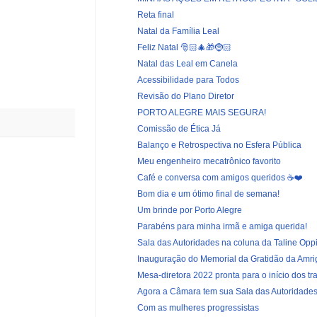
Reta final
Natal da Família Leal
Feliz Natal 🎅🏻🎄🎁🤶🏻
Natal das Leal em Canela
Acessibilidade para Todos
Revisão do Plano Diretor
PORTO ALEGRE MAIS SEGURA!
Comissão de Ética Já
Balanço e Retrospectiva no Esfera Pública
Meu engenheiro mecatrônico favorito
Café e conversa com amigos queridos ☕️❤️
Bom dia e um ótimo final de semana!
Um brinde por Porto Alegre
Parabéns para minha irmã e amiga querida!
Sala das Autoridades na coluna da Taline Oppi
Inauguração do Memorial da Gratidão da Amri
Mesa-diretora 2022 pronta para o início dos tr
Agora a Câmara tem sua Sala das Autoridade
Com as mulheres progressistas