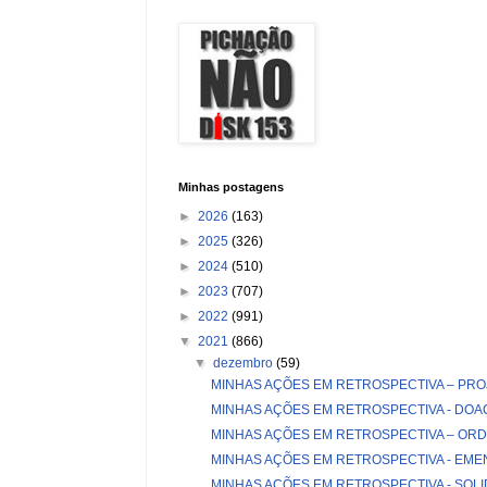
Minhas postagens
►
2026
(163)
►
2025
(326)
►
2024
(510)
►
2023
(707)
►
2022
(991)
▼
2021
(866)
▼
dezembro
(59)
MINHAS AÇÕES EM RETROSPECTIVA – PRO
MINHAS AÇÕES EM RETROSPECTIVA - DOA
MINHAS AÇÕES EM RETROSPECTIVA – ORDE
MINHAS AÇÕES EM RETROSPECTIVA - EME
MINHAS AÇÕES EM RETROSPECTIVA - SOL