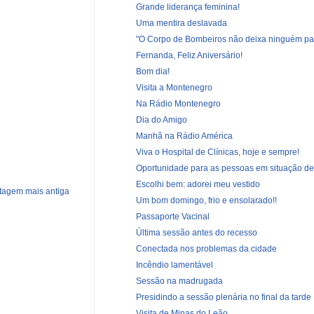
Grande liderança feminina!
Uma mentira deslavada
"O Corpo de Bombeiros não deixa ninguém par
Fernanda, Feliz Aniversário!
Bom dia!
Visita a Montenegro
Na Rádio Montenegro
Dia do Amigo
Manhã na Rádio América
Viva o Hospital de Clínicas, hoje e sempre!
Oportunidade para as pessoas em situação de
Escolhi bem: adorei meu vestido
tagem mais antiga
Um bom domingo, frio e ensolarado!!
Passaporte Vacinal
Última sessão antes do recesso
Conectada nos problemas da cidade
Incêndio lamentável
Sessão na madrugada
Presidindo a sessão plenária no final da tarde
Visita de Minas do Leão