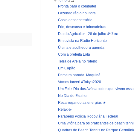
▼
julho
(71)
Pronta para o combate!
Fazendo rádio no litoral
Gasto desnecessário
Frio, descanso e brincadeiras
Dia do Agricultor - 28 de julho 🌽🥬🚜
Entrevista na Rádio Horizonte
Última e acolhedora agenda
Com a prefeita Lola
Terra de Areia no roteiro
Em Capão
Primeira parada: Maquiné
Vamos torcer! #Tokyo2020
Um Feliz Dia dos Avós a todos que vivem essa r
No Dia do Escritor
Recarregando as energias ☀️
Relax ☕
Parabéns Polícia Rodoviária Federal
Uma vitória para os praticantes de beach tennis
Quadras de Beach Tennis no Parque Germâni