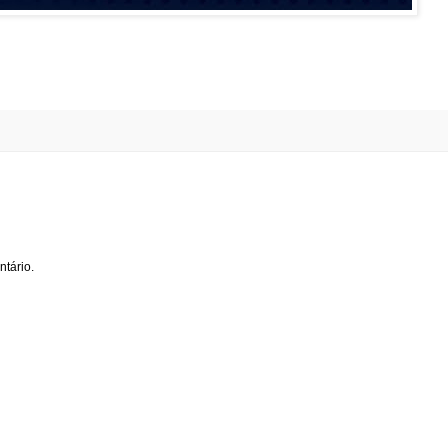
tário.