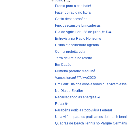
▼
julho
(71)
Pronta para o combate!
Fazendo rádio no litoral
Gasto desnecessário
Frio, descanso e brincadeiras
Dia do Agricultor - 28 de julho 🌽🥬🚜
Entrevista na Rádio Horizonte
Última e acolhedora agenda
Com a prefeita Lola
Terra de Areia no roteiro
Em Capão
Primeira parada: Maquiné
Vamos torcer! #Tokyo2020
Um Feliz Dia dos Avós a todos que vivem essa r
No Dia do Escritor
Recarregando as energias ☀️
Relax ☕
Parabéns Polícia Rodoviária Federal
Uma vitória para os praticantes de beach tennis
Quadras de Beach Tennis no Parque Germâni