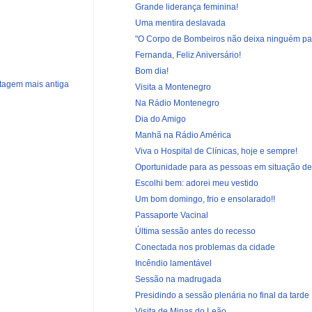
Grande liderança feminina!
Uma mentira deslavada
"O Corpo de Bombeiros não deixa ninguém par
Fernanda, Feliz Aniversário!
Bom dia!
tagem mais antiga
Visita a Montenegro
Na Rádio Montenegro
Dia do Amigo
Manhã na Rádio América
Viva o Hospital de Clínicas, hoje e sempre!
Oportunidade para as pessoas em situação de
Escolhi bem: adorei meu vestido
Um bom domingo, frio e ensolarado!!
Passaporte Vacinal
Última sessão antes do recesso
Conectada nos problemas da cidade
Incêndio lamentável
Sessão na madrugada
Presidindo a sessão plenária no final da tarde
Visita de Minas do Leão