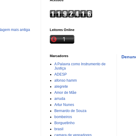
tagem mais antiga
Leitores Online
Marcadores
Denunc
A Palavra como Instrumento de
Justiça
ADESP
afonso hamm
alegrete
Amor de Mãe
arruda
Artur Nunes
Bernardo de Souza
bombeiros
Borguetinho
brasil
camara de vereadores