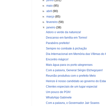
►
junho
(101)
►
maio
(95)
►
abril
(90)
►
março
(85)
►
fevereiro
(58)
▼
janeiro
(38)
Adoro o verde da natureza!
Descanso em família em Torres!
Parabéns prefeito!
Sempre no combate à pichação
Dia Internacional em Memória das Vítimas do H
Encontro mágico!
Mais água para os porto-alegrenses
Com a palavra, General Sérgio Etchegoyen!
Reunião produtiva com o prefeito Melo
Heinze é nosso candidato ao governo do Esta
Clientes especiais de um lugar especial
Um pouco de POA!
WhatsApp Gabinete
Com a palavra, o Governador Jair Soares