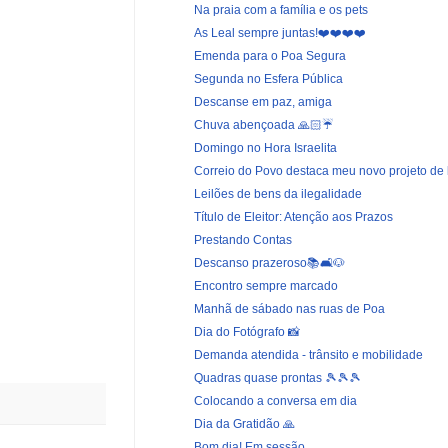
Na praia com a família e os pets
As Leal sempre juntas!❤️❤️❤️❤️
Emenda para o Poa Segura
Segunda no Esfera Pública
Descanse em paz, amiga
Chuva abençoada 🙏🏻☔️
Domingo no Hora Israelita
Correio do Povo destaca meu novo projeto de 
Leilões de bens da ilegalidade
Título de Eleitor: Atenção aos Prazos
Prestando Contas
Descanso prazeroso📚🛋️🐶
Encontro sempre marcado
Manhã de sábado nas ruas de Poa
Dia do Fotógrafo 📸
Demanda atendida - trânsito e mobilidade
Quadras quase prontas 🎾🎾🎾
Colocando a conversa em dia
Dia da Gratidão 🙏
Bom dia! Em sessão