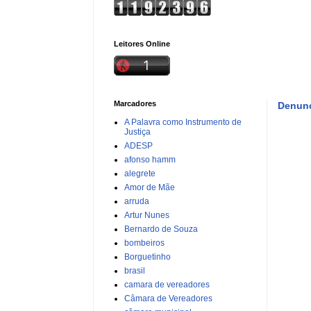
Leitores Online
Marcadores
Denunc
A Palavra como Instrumento de
Justiça
ADESP
afonso hamm
alegrete
Amor de Mãe
arruda
Artur Nunes
Bernardo de Souza
bombeiros
Borguetinho
brasil
camara de vereadores
Câmara de Vereadores