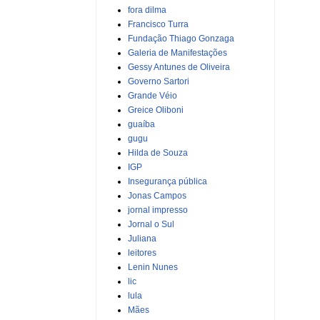
fora dilma
Francisco Turra
Fundação Thiago Gonzaga
Galeria de Manifestações
Gessy Antunes de Oliveira
Governo Sartori
Grande Véio
Greice Oliboni
guaíba
gugu
Hilda de Souza
IGP
Insegurança pública
Jonas Campos
jornal impresso
Jornal o Sul
Juliana
leitores
Lenin Nunes
lic
lula
Mães