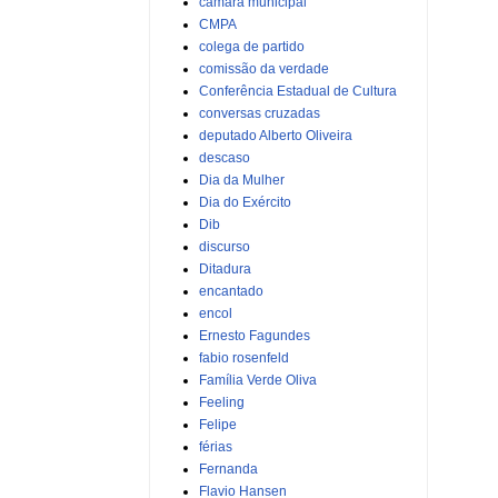
câmara municipal
CMPA
colega de partido
comissão da verdade
Conferência Estadual de Cultura
conversas cruzadas
deputado Alberto Oliveira
descaso
Dia da Mulher
Dia do Exército
Dib
discurso
Ditadura
encantado
encol
Ernesto Fagundes
fabio rosenfeld
Família Verde Oliva
Feeling
Felipe
férias
Fernanda
Flavio Hansen