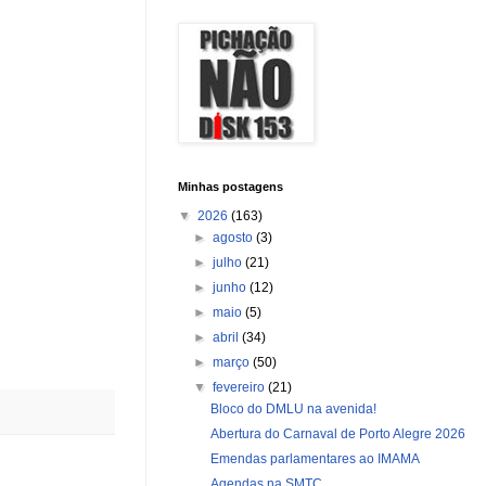
Minhas postagens
▼
2026
(163)
►
agosto
(3)
►
julho
(21)
►
junho
(12)
►
maio
(5)
►
abril
(34)
►
março
(50)
▼
fevereiro
(21)
Bloco do DMLU na avenida!
Abertura do Carnaval de Porto Alegre 2026
Emendas parlamentares ao IMAMA
Agendas na SMTC