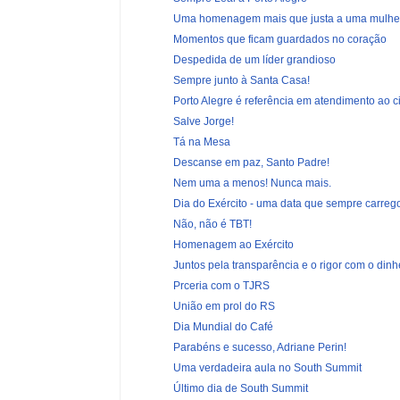
Uma homenagem mais que justa a uma mulher
Momentos que ficam guardados no coração
Despedida de um líder grandioso
Sempre junto à Santa Casa!
Porto Alegre é referência em atendimento ao c
Salve Jorge!
Tá na Mesa
Descanse em paz, Santo Padre!
Nem uma a menos! Nunca mais.
Dia do Exército - uma data que sempre carrego
Não, não é TBT!
Homenagem ao Exército
Juntos pela transparência e o rigor com o dinhe
Prceria com o TJRS
União em prol do RS
Dia Mundial do Café
Parabéns e sucesso, Adriane Perin!
Uma verdadeira aula no South Summit
Último dia de South Summit