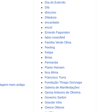
Dia do Exército
Dib
discurso
Ditadura
encantado
encol
Ernesto Fagundes
fabio rosenfeld
Família Verde Oliva
Feeling
Felipe
férias
Fernanda
Flavio Hansen
fora dilma
Francisco Turra
Fundação Thiago Gonzaga
tagem mais antiga
Galeria de Manifestações
Gessy Antunes de Oliveira
Governo Sartori
Grande Véio
Greice Oliboni