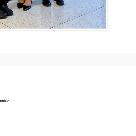
tário.