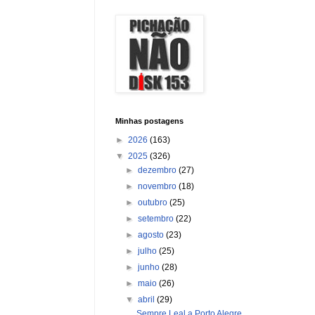
Minhas postagens
►
2026
(163)
▼
2025
(326)
►
dezembro
(27)
►
novembro
(18)
►
outubro
(25)
►
setembro
(22)
►
agosto
(23)
►
julho
(25)
►
junho
(28)
►
maio
(26)
▼
abril
(29)
Sempre Leal a Porto Alegre