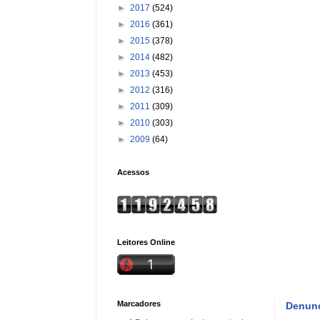
►
2017
(524)
►
2016
(361)
►
2015
(378)
►
2014
(482)
►
2013
(453)
►
2012
(316)
►
2011
(309)
►
2010
(303)
►
2009
(64)
Acessos
Leitores Online
Marcadores
Denunc