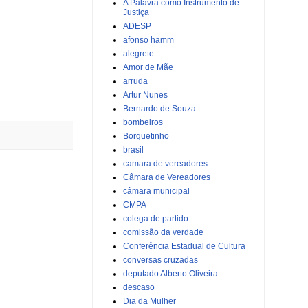
A Palavra como Instrumento de
Justiça
ADESP
afonso hamm
alegrete
Amor de Mãe
arruda
Artur Nunes
Bernardo de Souza
bombeiros
Borguetinho
brasil
camara de vereadores
Câmara de Vereadores
câmara municipal
CMPA
colega de partido
comissão da verdade
Conferência Estadual de Cultura
conversas cruzadas
deputado Alberto Oliveira
descaso
Dia da Mulher