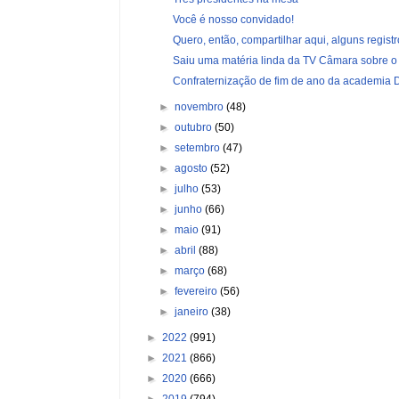
Você é nosso convidado!
Quero, então, compartilhar aqui, alguns registro
Saiu uma matéria linda da TV Câmara sobre o 
Confraternização de fim de ano da academia Dri
►
novembro
(48)
►
outubro
(50)
►
setembro
(47)
►
agosto
(52)
►
julho
(53)
►
junho
(66)
►
maio
(91)
►
abril
(88)
►
março
(68)
►
fevereiro
(56)
►
janeiro
(38)
►
2022
(991)
►
2021
(866)
►
2020
(666)
►
2019
(794)