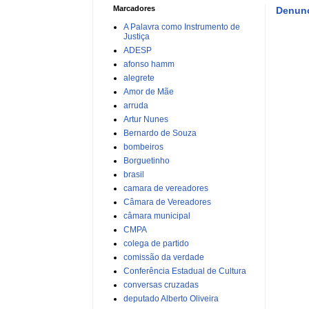
Marcadores
Denunc
A Palavra como Instrumento de
Justiça
ADESP
afonso hamm
alegrete
Amor de Mãe
arruda
Artur Nunes
Bernardo de Souza
bombeiros
Borguetinho
brasil
camara de vereadores
Câmara de Vereadores
câmara municipal
CMPA
colega de partido
comissão da verdade
Conferência Estadual de Cultura
conversas cruzadas
deputado Alberto Oliveira