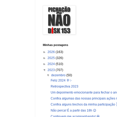
Minhas postagens
►
2026
(163)
►
2025
(326)
►
2024
(510)
▼
2023
(707)
▼
dezembro
(50)
Feliz 2024 🥂✨
Retrospectiva 2023
Um depoimento emocionante para fechar o an
Confira algumas das nossas principais ações ne
Confira alguns trechos da minha participação 
Não perca! É a partir das 18h 😉
Continuem me acompanhando! 🤩