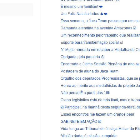
É mesmo um familião! ❤️
Um Feliz Natal a todos 🎄❤️
Essa semana, a Jaca Team passou por um mom
Demanda atendida na avenida Amazonas ☑️
Um reconhecimento pelo trabalho que realizam 
Esporte para transformação social ☑️
🏅 Muito honrada em receber a Medalha do Cen
Obrigada pela parceria 💪
Encerrada a última Sessão Plenária do ano 🙏
Postagem de aluna do Jaca Team
Orgulho dos deputados Progressistas, que se po
Honra ao mérito aos medalhistas do projeto Jac
Não perca! É a partir das 18h
O ano legislativo está na reta final, mas o trabal
☑️ Participei, na manhã desta segunda-feira, da 
Esses encontros me fazem um grande bem
GABINETE EM AÇÃO ☑️
Vida longa ao Tribunal de Justiça Militar do Rio
Missão dada, é missão cumprida