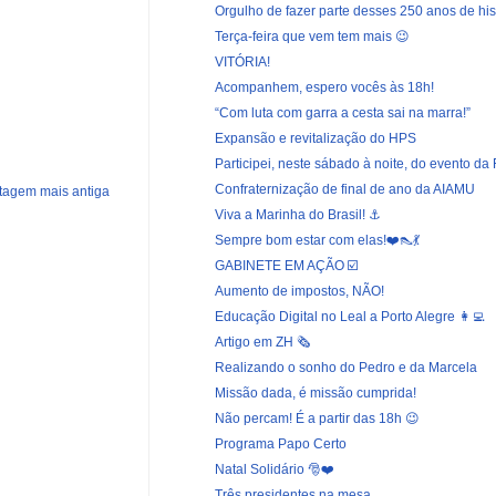
Orgulho de fazer parte desses 250 anos de hist
Terça-feira que vem tem mais 😉
VITÓRIA!
Acompanhem, espero vocês às 18h!
“Com luta com garra a cesta sai na marra!”
Expansão e revitalização do HPS
Participei, neste sábado à noite, do evento da 
Confraternização de final de ano da AIAMU
tagem mais antiga
Viva a Marinha do Brasil! ⚓️
Sempre bom estar com elas!❤️👠💃
GABINETE EM AÇÃO ☑️
Aumento de impostos, NÃO!
Educação Digital no Leal a Porto Alegre 👩‍💻
Artigo em ZH 🗞️
Realizando o sonho do Pedro e da Marcela
Missão dada, é missão cumprida!
Não percam! É a partir das 18h 😉
Programa Papo Certo
Natal Solidário 🎅❤️
Três presidentes na mesa