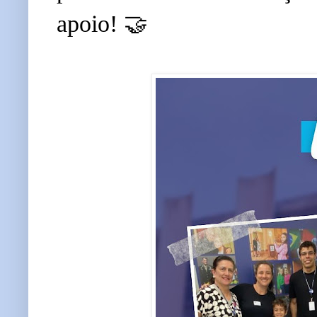
apoio! 🤝