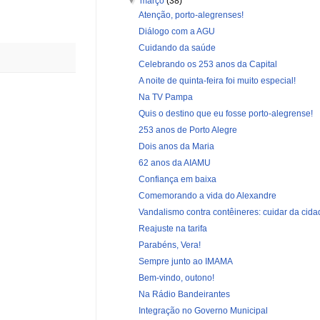
▼
março
(38)
Atenção, porto-alegrenses!
Diálogo com a AGU
Cuidando da saúde
Celebrando os 253 anos da Capital
A noite de quinta-feira foi muito especial!
Na TV Pampa
Quis o destino que eu fosse porto-alegrense!
253 anos de Porto Alegre
Dois anos da Maria
62 anos da AIAMU
Confiança em baixa
Comemorando a vida do Alexandre
Vandalismo contra contêineres: cuidar da cidad
Reajuste na tarifa
Parabéns, Vera!
Sempre junto ao IMAMA
Bem-vindo, outono!
Na Rádio Bandeirantes
Integração no Governo Municipal