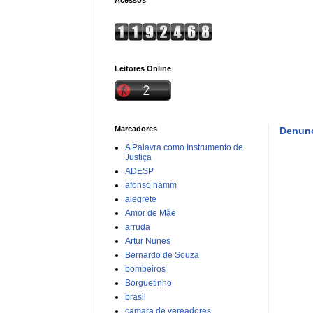
Leitores Online
Marcadores
Denunc
A Palavra como Instrumento de
Justiça
ADESP
afonso hamm
alegrete
Amor de Mãe
arruda
Artur Nunes
Bernardo de Souza
bombeiros
Borguetinho
brasil
camara de vereadores