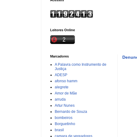
Leitores Online
Marcadores
Denunc
A Palavra como Instrumento de
Justiça
ADESP
afonso hamm
alegrete
Amor de Mãe
arruda
Artur Nunes
Bernardo de Souza
bombeiros
Borguetinho
brasil
camara de vereadores