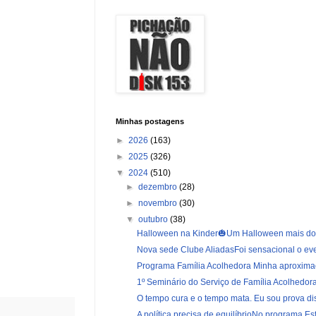
Minhas postagens
►
2026
(163)
►
2025
(326)
▼
2024
(510)
►
dezembro
(28)
►
novembro
(30)
▼
outubro
(38)
Halloween na Kinder🎃Um Halloween mais do 
Nova sede Clube AliadasFoi sensacional o eve
Programa Família Acolhedora Minha aproximaç
1º Seminário do Serviço de Família Acolhedora
O tempo cura e o tempo mata. Eu sou prova dis
A política precisa de equilíbrioNo programa Esf