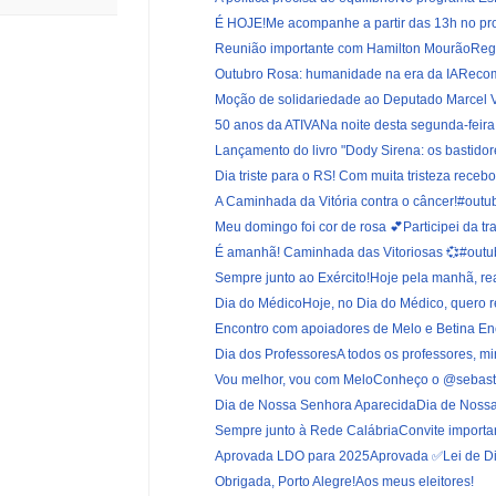
É HOJE!Me acompanhe a partir das 13h no pro
Reunião importante com Hamilton MourãoRegis
Outubro Rosa: humanidade na era da IARecome
Moção de solidariedade ao Deputado Marcel Va
50 anos da ATIVANa noite desta segunda-feira, 
Lançamento do livro "Dody Sirena: os bastidore
Dia triste para o RS! Com muita tristeza recebo 
A Caminhada da Vitória contra o câncer!#outu
Meu domingo foi cor de rosa 💕Participei da trad
É amanhã! Caminhada das Vitoriosas 💞#outu
Sempre junto ao Exército!Hoje pela manhã, real
Dia do MédicoHoje, no Dia do Médico, quero reg
Encontro com apoiadores de Melo e Betina Enco
Dia dos ProfessoresA todos os professores, min
Vou melhor, vou com MeloConheço o @sebast
Dia de Nossa Senhora AparecidaDia de Nossa
Sempre junto à Rede CalábriaConvite important
Aprovada LDO para 2025Aprovada ✅Lei de Dire
Obrigada, Porto Alegre!Aos meus eleitores!