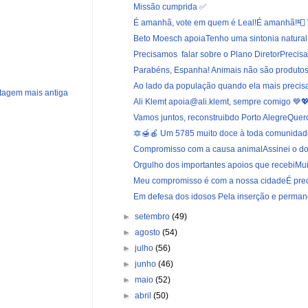
Missão cumprida ✅
É amanhã, vote em quem é Leal!É amanhã!📮 V
Beto Moesch apoiaTenho uma sintonia natural 
Precisamos falar sobre o Plano DiretorPrecisa
Parabéns, Espanha! Animais não são produtos
Ao lado da população quando ela mais precisa
tagem mais antiga
Ali Klemt apoia@ali.klemt, sempre comigo 💙
Vamos juntos, reconstruibdo Porto AlegreQuero
🔯🍯🍎 Um 5785 muito doce à toda comunidade 
Compromisso com a causa animalAssinei o do
Orgulho dos importantes apoios que recebiMuit
Meu compromisso é com a nossa cidadeÉ precis
Em defesa dos idosos Pela inserção e permanê
►
setembro
(49)
►
agosto
(54)
►
julho
(56)
►
junho
(46)
►
maio
(52)
►
abril
(50)