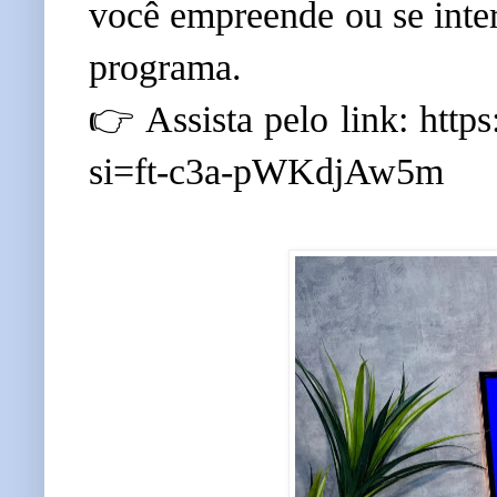
você empreende ou se inter
programa.
👉 Assista pelo link: htt
si=ft-c3a-pWKdjAw5m