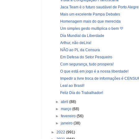
Jaca Team é o futuro saudável de Porto Alegre
Mais um excelente Pampa Debates
Homenagem mais do que merecida
Um simples gesto multiplica o bem 💛
Dia Mundial da Liberdade
Arthur, não deLira!
NÃO ao PL da Censura
Em Defesa do Setor Pesqueiro
Com segurança, tudo prospera!
O que está em jogo é a nossa liberdade!
Impedir a livre troca de informações é CENSU
Leal ao Brasil!
Feliz Dia do Trabalhador!
►
abril
(88)
►
março
(68)
►
fevereiro
(56)
►
janeiro
(38)
►
2022
(991)