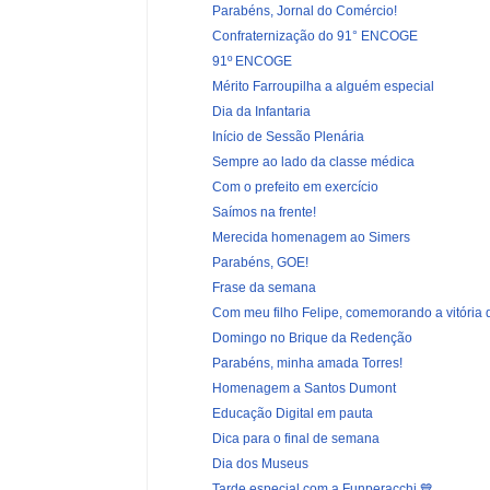
Parabéns, Jornal do Comércio!
Confraternização do 91° ENCOGE
91º ENCOGE
Mérito Farroupilha a alguém especial
Dia da Infantaria
Início de Sessão Plenária
Sempre ao lado da classe médica
Com o prefeito em exercício
Saímos na frente!
Merecida homenagem ao Simers
Parabéns, GOE!
Frase da semana
Com meu filho Felipe, comemorando a vitória d
Domingo no Brique da Redenção
Parabéns, minha amada Torres!
Homenagem a Santos Dumont
Educação Digital em pauta
Dica para o final de semana
Dia dos Museus
Tarde especial com a Funperacchi 💙